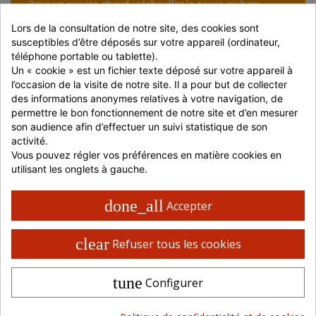
Pour un service chaud : réchauffer la sauce au bain-
marie à environ 68 °C, puis la maintenir à température
tout au long du service.
Lors de la consultation de notre site, des cookies sont 
Pour un service à température ambiante : utiliser
susceptibles d’être déposés sur votre appareil (ordinateur, 
directement la sauce sur une viande chaude, dans un
téléphone portable ou tablette).
burger ou en accompagnement de frites.
Un « cookie » est un fichier texte déposé sur votre appareil à 
l’occasion de la visite de notre site. Il a pour but de collecter 
des informations anonymes relatives à votre navigation, de 
COMPOSITION
permettre le bon fonctionnement de notre site et d’en mesurer 
son audience afin d’effectuer un suivi statistique de son 
Lait entier, cheddar (12%) (lait, anti-agglomérant : amidon,
activité.
sel, ferments lactiques, coagulant microbien), huile de colza,
Vous pouvez régler vos préférences en matière cookies en 
amidon
modifié, protéines de lactosérum (lait), sel, épaississant :
utilisant les onglets à gauche.
gomme de xanthane, colorant : norbixine de rocou, arôme
(lait), colorant :
betacarotène.
done_all
Accepter
Lait, cheddar, protéines de lactosérum, arôme (lait).
Garantie sans OGM
clear
Refuser tous les cookies
Cette composition est donnée à titre commerciale et seule la liste
d'ingrédients qui figure sur l'étiquette du produit fait foi. Prenez
tune
Configurer
connaissance des informations présentes sur l'emballage du produit, à la
livraison et/ou avant toute consommation, notamment si vous présentez
des risques d'allergies.