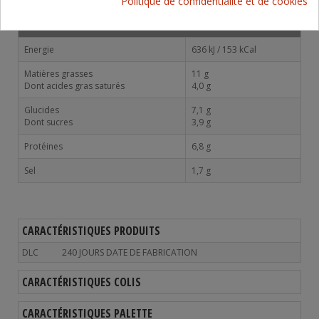
Politique de confidentialité et de cookies
ANALYSE NUTRITIONNELLE POUR 100G
Energie
636 kJ / 153 kCal
Matières grasses
11 g
Dont acides gras saturés
4,0 g
Glucides
7,1 g
Dont sucres
3,9 g
Protéines
6,8 g
Sel
1,7 g
CARACTÉRISTIQUES PRODUITS
DLC
240 JOURS DATE DE FABRICATION
CARACTÉRISTIQUES COLIS
CARACTÉRISTIQUES PALETTE