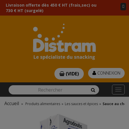
Livraison offerte dès 450 € HT (frais,sec) ou
730 € HT (surgelé)
CONNEXION
(VIDE)
Rechercher
Rechercher
Togg
navi
Accueil
»
Produits alimentaires
»
Les sauces et épices
»
Sauce au chedd