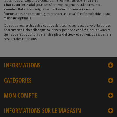
Nous nous engageons à vous fournir les meilleures
viandes et
charcuteries Halal
pour satisfaire vos exigences culinaires. Nos
viandes Halal
sont soigneusement sélectionnées auprès de
fournisseurs de confiance, garantissant une qualité irréprochable et une
fraîcheur optimale.
Que vous recherchiez des coupes de bœuf, d'agneau, de volaille ou des
charcuteries Halal telles que saucisses, jambons et pâtés, nous avons ce
qu'il vous faut pour préparer des plats délicieux et authentiques, dans le
respect des traditions.
INFORMATIONS
CATÉGORIES
MON COMPTE
INFORMATIONS SUR LE MAGASIN