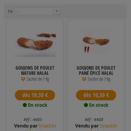
Tri
--
GOUJONS DE POULET
GOUJONS DE POULET
NATURE HALAL
PANÉ ÉPICÉ HALAL
SURGELÉ 1 KG -...
35/45 G 1 KG
Sachet de 1 Kg
Sachet de 1 Kg
dès 10,30 €
dès 10,30 €
En stock
En stock
Réf : 4405
Réf : 4408
Vendu par
Snackin
Vendu par
Snackin