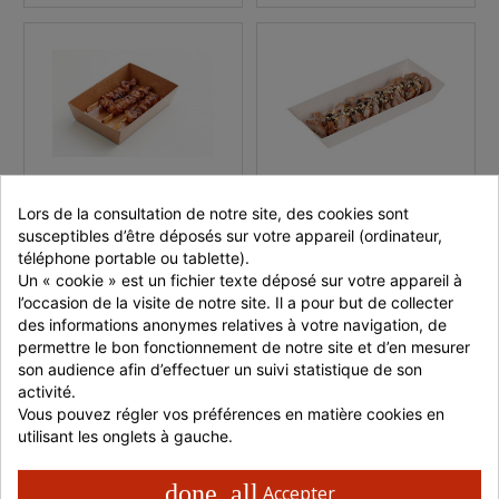
BROCHETTES
ÉMINCÉS DE POULET
Lors de la consultation de notre site, des cookies sont 
YAKITORI 40G X 40
RÔTIS TEX MEX HALAL
susceptibles d’être déposés sur votre appareil (ordinateur, 
HALAL- SURGELEE
IQF 1 KG
Colis de 40 unités
téléphone portable ou tablette).
Un « cookie » est un fichier texte déposé sur votre appareil à 
l’occasion de la visite de notre site. Il a pour but de collecter 
dès 24,99 €
dès 11,31 €
des informations anonymes relatives à votre navigation, de 
En stock
En stock
permettre le bon fonctionnement de notre site et d’en mesurer 
son audience afin d’effectuer un suivi statistique de son 
activité.
Réf : 100048
Réf : 4567
Vous pouvez régler vos préférences en matière cookies en 
Vendu par
Vendu par
utilisant les onglets à gauche.
Distram
Distram
done_all
Accepter