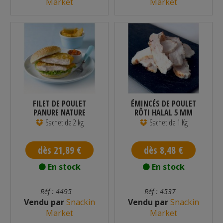
Market
Market
FILET DE POULET
ÉMINCÉS DE POULET
PANURE NATURE
RÔTI HALAL 5 MM
HALAL SURGELÉ 2...
(+/- 2 MM)...
Sachet de 2 kg
Sachet de 1 Kg
dès 21,89 €
dès 8,48 €
En stock
En stock
Réf : 4495
Réf : 4537
Vendu par
Snackin
Vendu par
Snackin
Market
Market