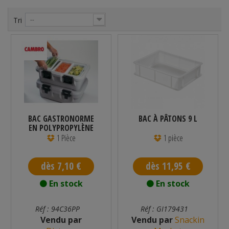
Tri
--
BAC GASTRONORME
BAC À PÂTONS 9 L
EN POLYPROPYLÈNE
1/3
1 Pièce
1 pièce
dès 7,10 €
dès 11,95 €
En stock
En stock
Réf : 94C36PP
Réf : GI179431
Vendu par
Vendu par
Snackin