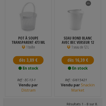
POT À SOUPE
SEAU ROND BLANC
TRANSPARENT 473 ML
AVEC BEC VERSEUR 12
L
1 boîte
1 seau de 12 L
dès 3,89 €
dès 16,39 €
En stock
En stock
Réf : EC-13-1
Réf : GI615421
Vendu par
Vendu par
Snackin
Distram
Market
Résultats 1 - 8 sur 8.