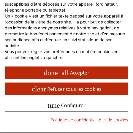
susceptibles d’être déposés sur votre appareil (ordinateur, 
téléphone portable ou tablette).
Un « cookie » est un fichier texte déposé sur votre appareil à 
l’occasion de la visite de notre site. Il a pour but de collecter 
des informations anonymes relatives à votre navigation, de 
permettre le bon fonctionnement de notre site et d’en mesurer 
son audience afin d’effectuer un suivi statistique de son 
activité.
Vous pouvez régler vos préférences en matière cookies en 
COUVERCLE BLANC
BAC À PÂTONS BLANC
utilisant les onglets à gauche.
POUR BAC À PÂTONS
15 L 600 X 400 X 90
MM
1 pièce
1 pièce
done_all
Accepter
dès 8,33 €
dès 13,10 €
clear
Refuser tous les cookies
En stock
En stock
tune
Configurer
Réf : GI179221
Réf : GI179421
Vendu par
Snackin
Vendu par
Politique de confidentialité et de cookies
Market
Distram