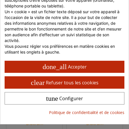
Distram
Distram
téléphone portable ou tablette).
Un « cookie » est un fichier texte déposé sur votre appareil à 
l’occasion de la visite de notre site. Il a pour but de collecter 
des informations anonymes relatives à votre navigation, de 
permettre le bon fonctionnement de notre site et d’en mesurer 
son audience afin d’effectuer un suivi statistique de son 
activité.
Vous pouvez régler vos préférences en matière cookies en 
utilisant les onglets à gauche.
OIGNON FRIT
OIGNON CARAMÉLISÉ
CROUSTILLANT 1 KG
2,85 KG
done_all
Accepter
1 sachet de 1 kg
1 boite
clear
Refuser tous les cookies
dès 6,05 €
dès 13,86 €
En stock
Indisponible
tune
Configurer
Réf : 19ONION
Réf : 20CEBOCARA
Politique de confidentialité et de cookies
Vendu par
Vendu par
Distram
Distram