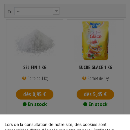
Tri
--
SEL FIN 1 KG
SUCRE GLACE 1 KG
Boite de 1 Kg
Sachet de 1Kg
dès 0,95 €
dès 5,45 €
En stock
En stock
Réf : 790203
Réf : SUCREGLA1K
Vendu par
Vendu par
Lors de la consultation de notre site, des cookies sont 
susceptibles d’être déposés sur votre appareil (ordinateur, 