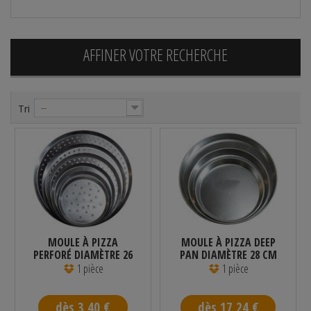
AFFINER VOTRE RECHERCHE
Tri
--
MOULE À PIZZA
MOULE À PIZZA DEEP
PERFORÉ DIAMÈTRE 26
PAN DIAMÈTRE 28 CM
CM
1 pièce
1 pièce
dès 3,40 €
dès 17,24 €