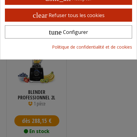
En stock
En stock
clear
Refuser tous les cookies
Réf : CB1B
Réf : CB3B
Vendu par
Vendu par
Distram
Distram
tune
Configurer
Politique de confidentialité et de cookies
BLENDER
PROFESSIONNEL 2L
2000W TRISTAR
1 pièce
dès 288,15 €
En stock