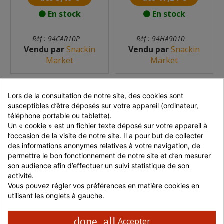
En stock
En stock
Réf : 94CAR10P
Réf : 94HA9010
Vendu par
Snackin
Vendu par
Snackin
Market
Market
Lors de la consultation de notre site, des cookies sont 
susceptibles d’être déposés sur votre appareil (ordinateur, 
téléphone portable ou tablette).
Un « cookie » est un fichier texte déposé sur votre appareil à 
l’occasion de la visite de notre site. Il a pour but de collecter 
des informations anonymes relatives à votre navigation, de 
permettre le bon fonctionnement de notre site et d’en mesurer 
BOUTEILLE À SAUCE 1
BOUTEILLE À SAUCE
son audience afin d’effectuer un suivi statistique de son 
L
AVEC 3 BECS
activité.
VERSEURS 1 L
1 chauffe frites
1 chauffe frites
Vous pouvez régler vos préférences en matière cookies en 
utilisant les onglets à gauche.
dès 8,42 €
dès 9,02 €
done_all
Accepter