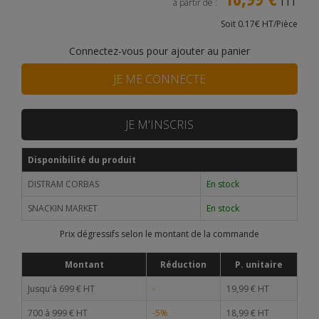
à partir de :
Soit 0.17€ HT/Pièce
Connectez-vous pour ajouter au panier
JE ME CONNECTE
JE M'INSCRIS
Disponibilité du produit
DISTRAM CORBAS
En stock
SNACKIN MARKET
En stock
Prix dégressifs selon le montant de la commande
Montant
Réduction
P. unitaire
Jusqu'à 699 € HT
-
19,99 € HT
700 à 999 € HT
-5%
18,99 € HT