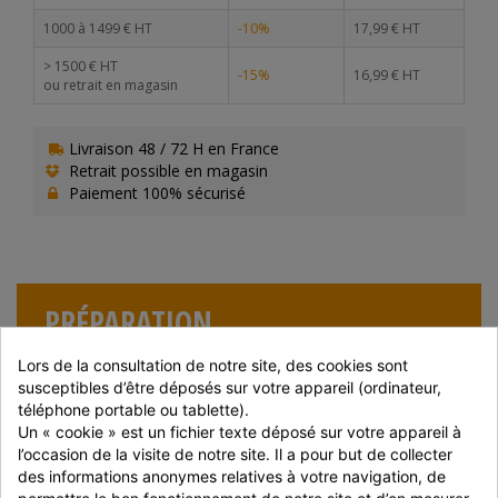
1000 à 1499 € HT
-10%
17,99 € HT
> 1500 € HT
-15%
16,99 € HT
ou retrait en magasin
Livraison 48 / 72 H en France
Retrait possible en magasin
Paiement 100% sécurisé
PRÉPARATION
Produit prêt à l'emploi
Lors de la consultation de notre site, des cookies sont 
susceptibles d’être déposés sur votre appareil (ordinateur, 
téléphone portable ou tablette).
Un « cookie » est un fichier texte déposé sur votre appareil à 
COMPOSITION
l’occasion de la visite de notre site. Il a pour but de collecter 
Huile végétale, eau, vinaigre d'alcool, sucre, jus de mangue 4
des informations anonymes relatives à votre navigation, de 
% (concentré), lactosérum en poudre (
LAIT
), curry
permettre le bon fonctionnement de notre site et d’en mesurer 