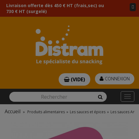
Livraison offerte dès 450 € HT (frais,sec) ou
730 € HT (surgelé)
CONNEXION
(VIDE)
Rechercher
Rechercher
Togg
navi
Accueil
»
Produits alimentaires
»
Les sauces et épices
»
Les sauces Amér