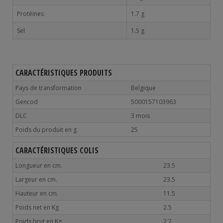
Protéines
1.7 g
Sel
1.5 g
CARACTÉRISTIQUES PRODUITS
Pays de transformation
Belgique
Gencod
5000157103963
DLC
3 mois
Poids du produit en g.
25
CARACTÉRISTIQUES COLIS
Longueur en cm.
23.5
Largeur en cm.
23.5
Hauteur en cm.
11.5
Poids net en Kg
2.5
Poids brut en Kg
2.7