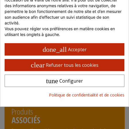
des informations anonymes relatives à votre navigation, de 
Livraison 48 / 72 H en France
permettre le bon fonctionnement de notre site et d’en mesurer 
Retrait possible en magasin
son audience afin d’effectuer un suivi statistique de son 
Paiement 100% sécurisé
activité.
Vous pouvez régler vos préférences en matière cookies en 
utilisant les onglets à gauche.
CARACTÉRISTIQUES PRODUITS
done_all
Accepter
Gencod
9120092670590
clear
Refuser tous les cookies
CARACTÉRISTIQUES COLIS
tune
Configurer
CARACTÉRISTIQUES PALETTE
Politique de confidentialité et de cookies
Produits
ASSOCIÉS