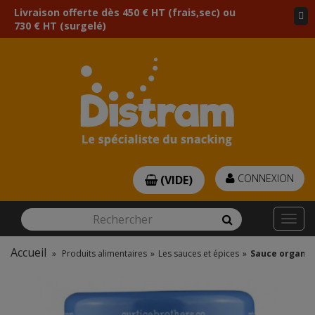
Livraison offerte dès 450 € HT (frais,sec) ou
730 € HT (surgelé)
CONNEXION
(VIDE)
Rechercher
Rechercher
Togg
navi
Accueil
»
Produits alimentaires
»
Les sauces et épices
»
Sauce organic 