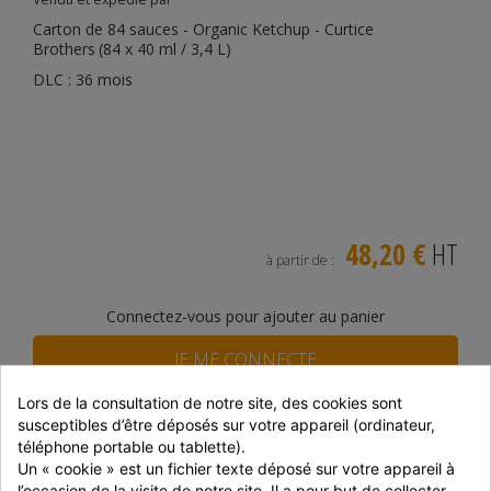
Carton de 84 sauces - Organic Ketchup - Curtice
Brothers
(84 x 40 ml / 3,4 L)
DLC : 36 mois
48,20 €
HT
à partir de :
Connectez-vous pour ajouter au panier
JE ME CONNECTE
Lors de la consultation de notre site, des cookies sont 
susceptibles d’être déposés sur votre appareil (ordinateur, 
JE M'INSCRIS
téléphone portable ou tablette).
En stock
Un « cookie » est un fichier texte déposé sur votre appareil à 
l’occasion de la visite de notre site. Il a pour but de collecter 