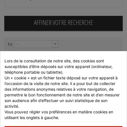
AFFINER VOTRE RECHERCHE
Tri
--
Lors de la consultation de notre site, des cookies sont 
susceptibles d’être déposés sur votre appareil (ordinateur, 
téléphone portable ou tablette).
Un « cookie » est un fichier texte déposé sur votre appareil à 
l’occasion de la visite de notre site. Il a pour but de collecter 
des informations anonymes relatives à votre navigation, de 
permettre le bon fonctionnement de notre site et d’en mesurer 
POIVRONS DOUX EN
GRISSINI SAN CARLO
son audience afin d’effectuer un suivi statistique de son 
POT 295 G - PAR 12
480 G
activité.
1 carton de 12 boites
Vous pouvez régler vos préférences en matière cookies en 
utilisant les onglets à gauche.
dès 35,27 €
dès 4,51 €