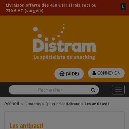
Livraison offerte dès 450 € HT (frais,sec) ou
730 € HT (surgelé)
CONNEXION
(VIDE)
Rechercher
Rechercher
Togg
navi
Accueil
»
Concepts
»
Epicerie fine Italienne
»
Les antipasti
Les antipasti