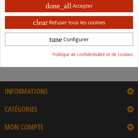
done_all
Accepter
En stock
Indisponible
clear
Refuser tous les cookies
Réf : 20ROPEP
Vendu par
Distram
tune
Configurer
Politique de confidentialité et de cookies
Résultats 1 - 2 sur 2.
INFORMATIONS
CATÉGORIES
MON COMPTE