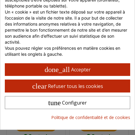
téléphone portable ou tablette).
En stock
Indisponible
Un « cookie » est un fichier texte déposé sur votre appareil à 
l’occasion de la visite de notre site. Il a pour but de collecter 
Réf : 4512
Réf : 4423
des informations anonymes relatives à votre navigation, de 
Vendu par
Vendu par
Snackin
permettre le bon fonctionnement de notre site et d’en mesurer 
Distram
Market
son audience afin d’effectuer un suivi statistique de son 
activité.
Vous pouvez régler vos préférences en matière cookies en 
utilisant les onglets à gauche.
done_all
Accepter
clear
Refuser tous les cookies
GALETTES DE
GALETTES DE POMME
tune
Configurer
POMMES DE TERRE
DE TERRE SURGELÉES
SURGELÉES 2,5 KG -...
2,5 KG
Colis de 4 sachets de
Sachets de 2,5 kg
2,5 kg
Politique de confidentialité et de cookies
dès 31,42 €
dès 7,36 €