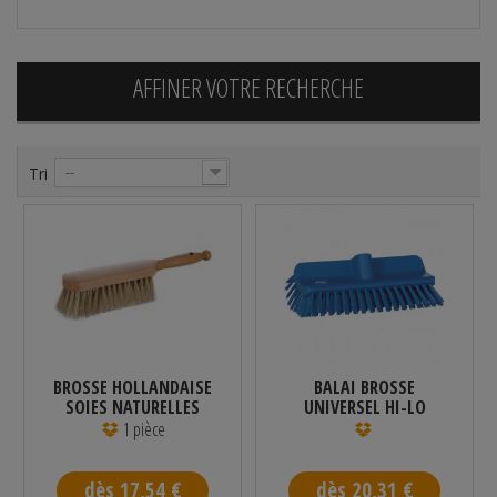
AFFINER VOTRE RECHERCHE
Tri
--
BROSSE HOLLANDAISE
BALAI BROSSE
SOIES NATURELLES
UNIVERSEL HI-LO
MANCHE EN...
BLEU VIKAN 265 MM
1 pièce
dès 17,54 €
dès 20,31 €