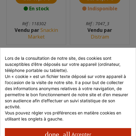
En stock
Indisponible
Réf : 118302
Réf : 7047_3
Vendu par
Snackin
Vendu par
Market
Distram
Lors de la consultation de notre site, des cookies sont 
susceptibles d’être déposés sur votre appareil (ordinateur, 
téléphone portable ou tablette).
Un « cookie » est un fichier texte déposé sur votre appareil à 
l’occasion de la visite de notre site. Il a pour but de collecter 
des informations anonymes relatives à votre navigation, de 
permettre le bon fonctionnement de notre site et d’en mesurer 
LIQUIDE VAISSELLE
DÉCAPANT FOURS ET
son audience afin d’effectuer un suivi statistique de son 
POUR PLONGE
FRITEUSES 5 L
activité.
MANUELLE FAIRY...
Vous pouvez régler vos préférences en matière cookies en 
utilisant les onglets à gauche.
dès 6,11 €
dès 45,53 €
done_all
Accepter