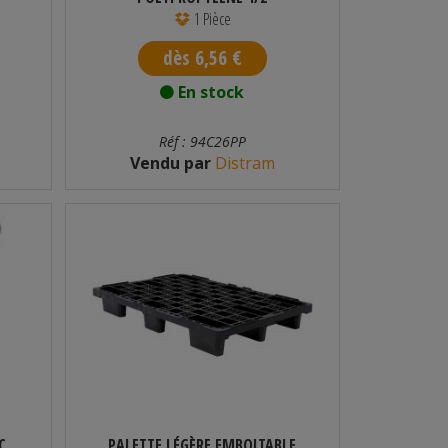
1 Pièce
dès 6,56 €
En stock
Réf : 94C26PP
Vendu par
Distram
C
PALETTE LÉGÈRE EMBOITABLE