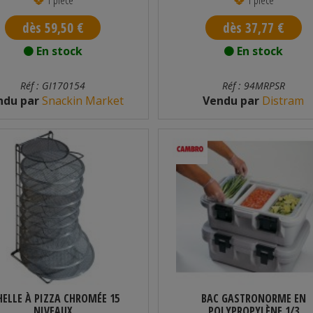
dès 59,50 €
dès 37,77 €
En stock
En stock
Réf : GI170154
Réf : 94MRPSR
ndu par
Snackin Market
Vendu par
Distram
HELLE À PIZZA CHROMÉE 15
BAC GASTRONORME EN
NIVEAUX
POLYPROPYLÈNE 1/3