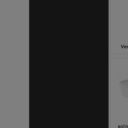
Ve
BOÎT