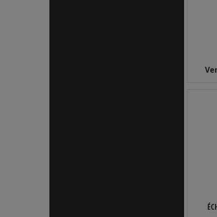
Ve
ÉC