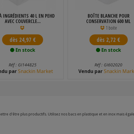
À INGRÉDIENTS 40 L EN PEHD
BOÎTE BLANCHE POUR
AVEC COUVERCLE...
CONSERVATION 600 ML
1 boite
dès 24,97 €
dès 2,72 €
En stock
En stock
Réf : GI144825
Réf : GI602020
ndu par
Snackin Market
Vendu par
Snackin Mark
ttre d'être plus productifs. Utilisez nos bacs en plastique et en inox mais égal