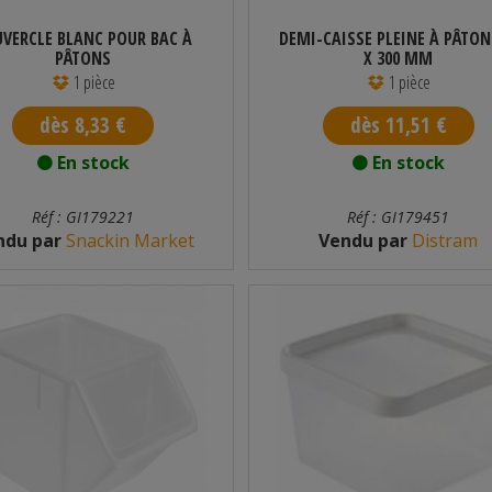
VERCLE BLANC POUR BAC À
DEMI-CAISSE PLEINE À PÂTON
PÂTONS
X 300 MM
1 pièce
1 pièce
dès 8,33 €
dès 11,51 €
En stock
En stock
Réf : GI179221
Réf : GI179451
ndu par
Snackin Market
Vendu par
Distram