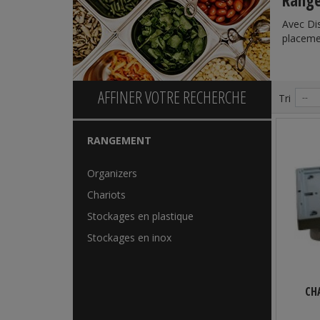
Rang
Avec Dis
placeme
AFFINER VOTRE RECHERCHE
Tri
--
RANGEMENT
Organizers
Chariots
Stockages en plastique
Stockages en inox
CH