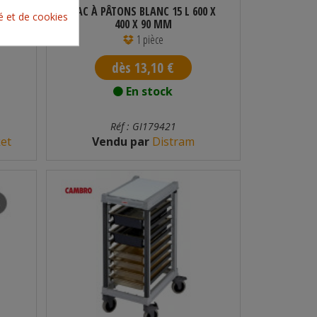
BAC À PÂTONS BLANC 15 L 600 X
té et de cookies
400 X 90 MM
1 pièce
dès 13,10 €
En stock
Réf : GI179421
et
Vendu par
Distram