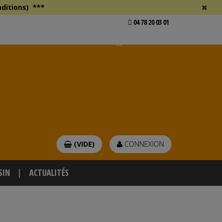
ditions)
***
04 78 20 03 01
Voir mon devis
er
(VIDE)
CONNEXION
SIN
ACTUALITÉS