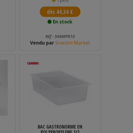
dès 44,34 €
En stock
Réf : 94MRPR10
Vendu par
Snackin Market
BAC GASTRONORME EN
POLYPROPYLENE 1/2