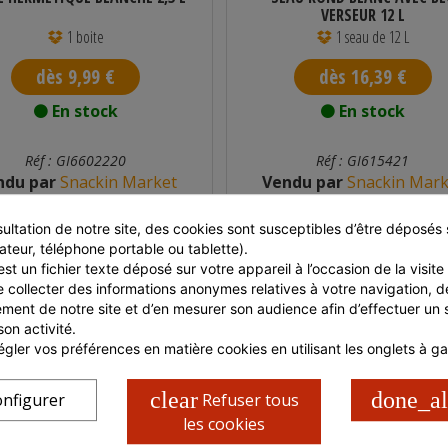
VERSEUR 12 L
1 boite
1 seau de 12 L
dès 9,99 €
dès 16,39 €
En stock
En stock
Réf : GI6602220
Réf : GI615421
ndu par
Snackin Market
Vendu par
Snackin Mark
ultation de notre site, des cookies sont susceptibles d’être déposés s
ateur, téléphone portable ou tablette).
st un fichier texte déposé sur votre appareil à l’occasion de la visite d
e collecter des informations anonymes relatives à votre navigation, de
ment de notre site et d’en mesurer son audience afin d’effectuer un su
son activité.
gler vos préférences en matière cookies en utilisant les onglets à g
clear
done_al
nfigurer
Refuser tous
les cookies