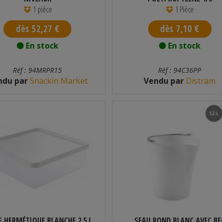
1 pièce
1 Pièce
dès 52,27 €
dès 7,10 €
En stock
En stock
Réf : 94MRPR15
Réf : 94C36PP
ndu par
Snackin Market
Vendu par
Distram
E HERMÉTIQUE BLANCHE 2,5 L
SEAU ROND BLANC AVEC BE