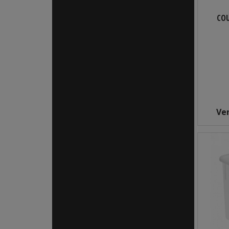
COU
Ve