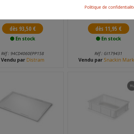
IOT POUR CAM GOBOX 600 X
BAC À PÂTONS 9 L
Politique de confidentiali
400 MM
1 Chariot
1 pièce
dès 93,50 €
dès 11,95 €
En stock
En stock
Réf : 94CD4060EPP158
Réf : GI179431
Vendu par
Distram
Vendu par
Snackin Mark