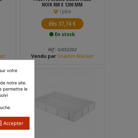
NOIR 800 X 1200 MM
1 pièce
dès 37,74 €
En stock
Réf : GI052202
et
Vendu par
Snackin Market
ur votre 
e notre site. 
 permettre le 
ivi 
auche.
l
Accepter