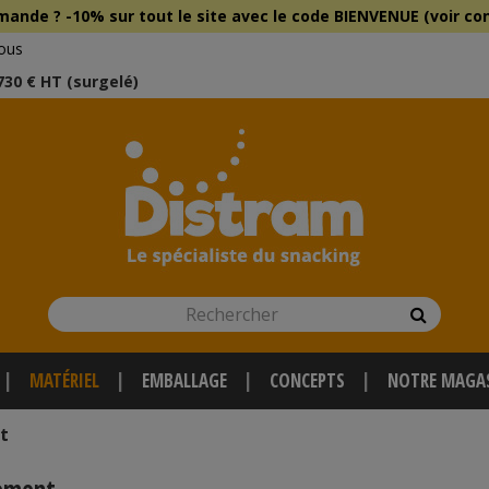
mmande ?
-10% sur tout le site
avec le
code BIENVENUE (voir con
ous
 730 € HT (surgelé)
Rechercher
Recherch
MATÉRIEL
EMBALLAGE
CONCEPTS
NOTRE MAGA
t