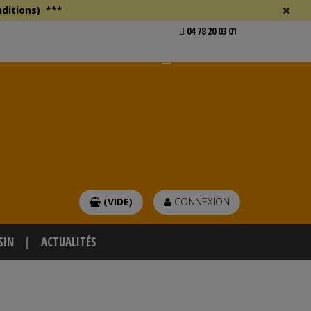
ditions)
***
04 78 20 03 01
Voir mon devis
er
(VIDE)
CONNEXION
SIN
ACTUALITÉS