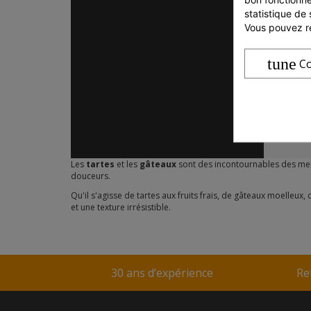
statistique de 
Vous pouvez ré
tune
Co
Les
tartes
et les
gâteaux
sont des incontournables des me
douceurs.
Qu'il s'agisse de tartes aux fruits frais, de gâteaux moelle
et une texture irrésistible.
30 ans d’expérience
Re