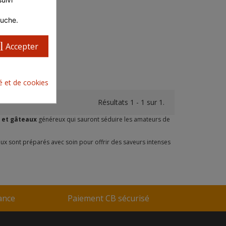
auche.
l
Accepter
té et de cookies
Résultats 1 - 1 sur 1.
 et gâteaux
généreux qui sauront séduire les amateurs de
aux sont préparés avec soin pour offrir des saveurs intenses
rance
Paiement CB sécurisé