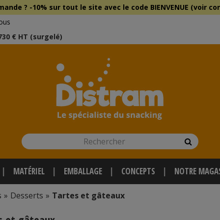
mmande ?
-10% sur tout le site
avec le
code BIENVENUE (voir con
ous
 730 € HT (surgelé)
Rechercher
Recherch
MATÉRIEL
EMBALLAGE
CONCEPTS
NOTRE MAGA
s
»
Desserts
»
Tartes et gâteaux