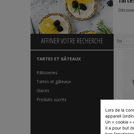
Tarte
Découvr
AFFINER VOTRE RECHERCHE
Tri
--
TARTES ET GÂTEAUX
Pâtisseries
Tartes et gâteaux
Glaces
Produits sucrés
Lors de la cons
appareil (ordin
MUFF
Un « cookie » e
Il a pour but d
bon fonctionne