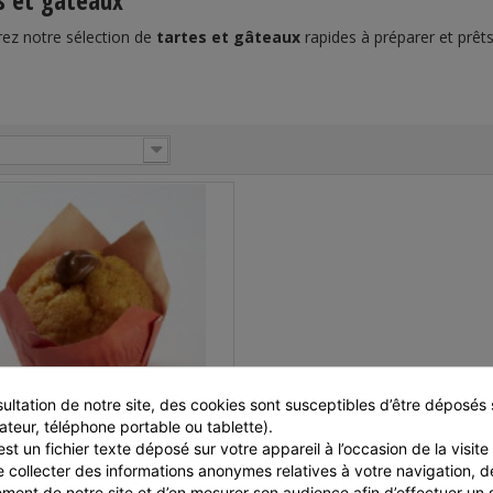
s et gâteaux
ez notre sélection de
tartes et gâteaux
rapides à préparer et prêts
ultation de notre site, des cookies sont susceptibles d’être déposés s
ateur, téléphone portable ou tablette).
IN PÂTE CHOCO NOISETTE 80
st un fichier texte déposé sur votre appareil à l’occasion de la visite d
G - PAR 20
e collecter des informations anonymes relatives à votre navigation, de
Colis de 20 Muffins
ment de notre site et d’en mesurer son audience afin d’effectuer un su