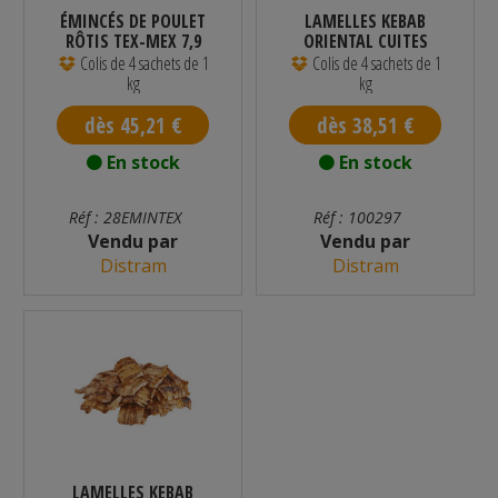
ÉMINCÉS DE POULET
LAMELLES KEBAB
RÔTIS TEX-MEX 7,9
ORIENTAL CUITES
MM HALAL...
HALAL SURGELÉES...
Colis de 4 sachets de 1
Colis de 4 sachets de 1
kg
kg
dès 45,21 €
dès 38,51 €
En stock
En stock
Réf : 28EMINTEX
Réf : 100297
Vendu par
Vendu par
Distram
Distram
LAMELLES KEBAB