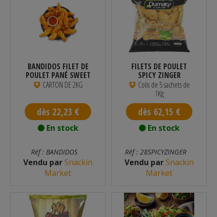
BANDIDOS FILET DE
FILETS DE POULET
POULET PANÉ SWEET
SPICY ZINGER
CHILI...
OUMATY HALAL...
CARTON DE 2KG
Colis de 5 sachets de
1Kg
dès 22,23 €
dès 62,15 €
En stock
En stock
Réf : BANDIDOS
Réf : 28SPICYZINGER
Vendu par
Snackin
Vendu par
Snackin
Market
Market