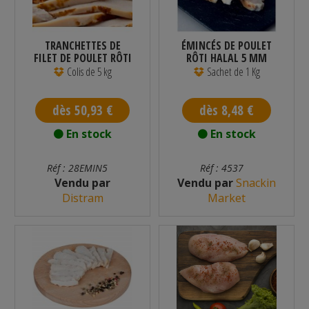
TRANCHETTES DE
ÉMINCÉS DE POULET
FILET DE POULET RÔTI
RÔTI HALAL 5 MM
HALAL...
(+/- 2 MM)...
Colis de 5 kg
Sachet de 1 Kg
dès 50,93 €
dès 8,48 €
En stock
En stock
Réf : 28EMIN5
Réf : 4537
Vendu par
Vendu par
Snackin
Distram
Market