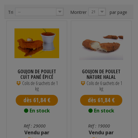
Tri
--
Montrer
21
par page
GOUJON DE POULET
GOUJON DE POULET
CUIT PANÉ ÉPICÉ
NATURE HALAL
HALAL 1 KG -...
SURGELÉ 34/45 G 6...
Colis de 6 sachets de 1
Colis de 6 sachets de 1
kg
kg
dès 61,84 €
dès 61,84 €
En stock
En stock
Réf : 29000
Réf : 19000
Vendu par
Vendu par