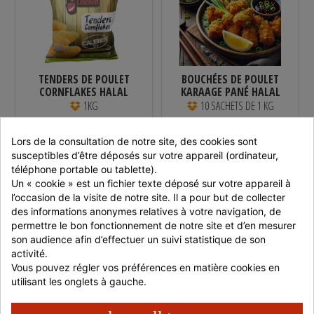
TENDERS DE POULET
BOUCHÉES DE POULET
CORNFLAKES HALAL
KARAAGE PANÉ HALAL
SURGELÉ 1KG
1 KG...
1KG
10 SACHETS DE 1 KG
Lors de la consultation de notre site, des cookies sont 
dès 7,65 €
dès 101,69 €
susceptibles d’être déposés sur votre appareil (ordinateur, 
En stock
En stock
téléphone portable ou tablette).
Un « cookie » est un fichier texte déposé sur votre appareil à 
l’occasion de la visite de notre site. Il a pour but de collecter 
Réf : 550190/S
Réf : KARAGE
des informations anonymes relatives à votre navigation, de 
Vendu par
Snackin
Vendu par
Snackin
permettre le bon fonctionnement de notre site et d’en mesurer 
Market
Market
son audience afin d’effectuer un suivi statistique de son 
activité.
Vous pouvez régler vos préférences en matière cookies en 
utilisant les onglets à gauche.