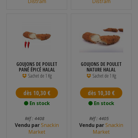
Distram
Distram
GOUJONS DE POULET
GOUJONS DE POULET
PANÉ ÉPICÉ HALAL
NATURE HALAL
35/45 G 1 KG
SURGELÉ 1 KG -...
Sachet de 1 Kg
Sachet de 1 Kg
dès 10,30 €
dès 10,30 €
En stock
En stock
Réf : 4408
Réf : 4405
Vendu par
Snackin
Vendu par
Snackin
Market
Market