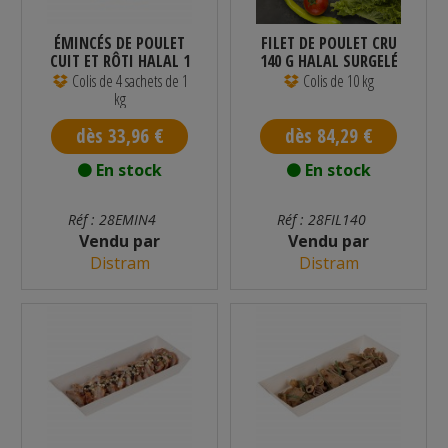
ÉMINCÉS DE POULET
FILET DE POULET CRU
CUIT ET RÔTI HALAL 1
140 G HALAL SURGELÉ
KG - PAR 4
2,5 KG...
Colis de 4 sachets de 1
Colis de 10 kg
kg
dès 33,96 €
dès 84,29 €
En stock
En stock
Réf : 28EMIN4
Réf : 28FIL140
Vendu par
Vendu par
Distram
Distram