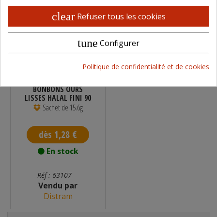
clear
Refuser tous les cookies
tune
Configurer
Politique de confidentialité et de cookies
BONBONS OURS
LISSES HALAL FINI 90
G
Sachet de 15.6g
dès 1,28 €
En stock
Réf : 63107
Vendu par
Distram