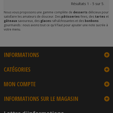
Résultats 1 - 5 sur 5.
Nous vous proposons une gamme complète de
desserts
délicieux pour
satisfaire les amateurs de douceur. Des
pâtisseries
fines, des
tartes
et
gâteaux
savoureux, des
glaces
rafraîchissantes et des
bonbons
gourmands : nous avons tout ce qu'il faut pour ajouter une note sucrée à
votre menu.
INFORMATIONS
CATÉGORIES
MON COMPTE
INFORMATIONS SUR LE MAGASIN