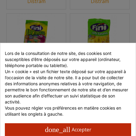
Distram
Distram
Lors de la consultation de notre site, des cookies sont 
susceptibles d’être déposés sur votre appareil (ordinateur, 
BONBONS LUCIOLES
BONBONS BANANES
téléphone portable ou tablette).
ACIDES HALAL FINI 90
HALAL FINI 90 G
Un « cookie » est un fichier texte déposé sur votre appareil à 
G
Sachet de 100g
Sachet de 100g
l’occasion de la visite de notre site. Il a pour but de collecter 
des informations anonymes relatives à votre navigation, de 
permettre le bon fonctionnement de notre site et d’en mesurer 
dès 1,28 €
dès 1,28 €
son audience afin d’effectuer un suivi statistique de son 
En stock
En stock
activité.
Vous pouvez régler vos préférences en matière cookies en 
utilisant les onglets à gauche.
Réf : 631021
Réf : 631031
Vendu par
Vendu par
done_all
Accepter
Distram
Distram