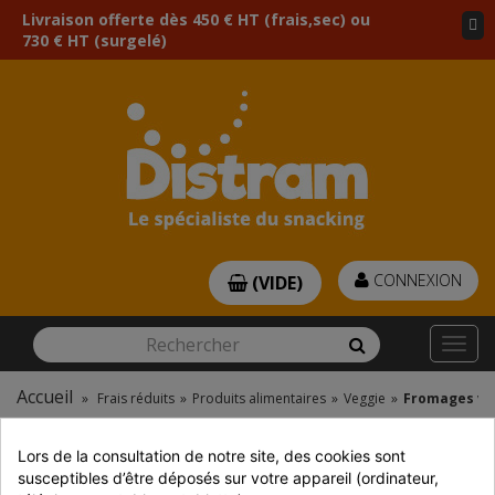
Livraison offerte dès 450 € HT (frais,sec) ou
730 € HT (surgelé)
CONNEXION
(VIDE)
Rechercher
Rechercher
Togg
navi
Accueil
»
Frais réduits
»
Produits alimentaires
»
Veggie
»
Fromages vé
AFFINER VOTRE RECHERCHE
Lors de la consultation de notre site, des cookies sont 
susceptibles d’être déposés sur votre appareil (ordinateur, 