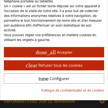
téléphone portable ou tablette).
Un « cookie » est un fichier texte déposé sur votre appareil à 
Nous comprenons l'importance de proposer des
alternatives
végétariennes
de qualité supérieure pour les professionnels de la
l’occasion de la visite de notre site. Il a pour but de collecter 
restauration. Notre gamme de
fromages végétariens
offre une variété
des informations anonymes relatives à votre navigation, de 
d'options délicieuses qui raviront les amateurs de fromage. Que vous
permettre le bon fonctionnement de notre site et d’en mesurer 
recherchiez des fromages à pâte dure, des fromages à tartiner ou des
son audience afin d’effectuer un suivi statistique de son 
fromages fondus, nous avons ce qu'il vous faut. Offrez à vos clients des
activité.
plats savoureux et respectueux des choix alimentaires grâce à nos
fromages végétariens
à frais réduits.
Vous pouvez régler vos préférences en matière cookies en 
utilisant les onglets à gauche.
done_all
Accepter
INFORMATIONS
clear
Refuser tous les cookies
CATÉGORIES
tune
Configurer
MON COMPTE
Politique de confidentialité et de cookies
INFORMATIONS SUR LE MAGASIN