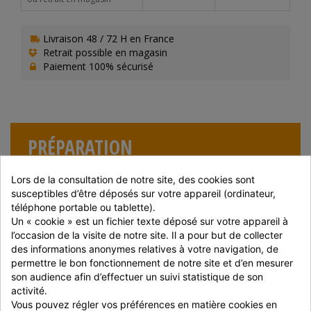
Livraison 48 / 72 H en France
Retrait possible en magasin
Paiement 100% sécurisé
PRÉPARATION
Découvrez cette sauce mythique sous un nouveau
Lors de la consultation de notre site, des cookies sont 
format, la coupelle à proposer à vos clients.
susceptibles d’être déposés sur votre appareil (ordinateur, 
téléphone portable ou tablette).
Un « cookie » est un fichier texte déposé sur votre appareil à 
COMPOSITION
l’occasion de la visite de notre site. Il a pour but de collecter 
des informations anonymes relatives à votre navigation, de 
Huile de colza, eau, vinaigre d'alcool, sucre, oignon séché
permettre le bon fonctionnement de notre site et d’en mesurer 
5%, purée de tomates mi-réduite, jaune d'OEUF*, sel, oignon
en poudre 0,5%, amidon modifié, paprika en poudre, piment
son audience afin d’effectuer un suivi statistique de son 
0,5%, conservateur (sorbate de potassium), acidifiant (acide
activité.
citrique), antioxydant (calcium disodium EDTA), épaissisants
Vous pouvez régler vos préférences en matière cookies en 
(gomme xanthane, gomme guar), extraits de piment. *