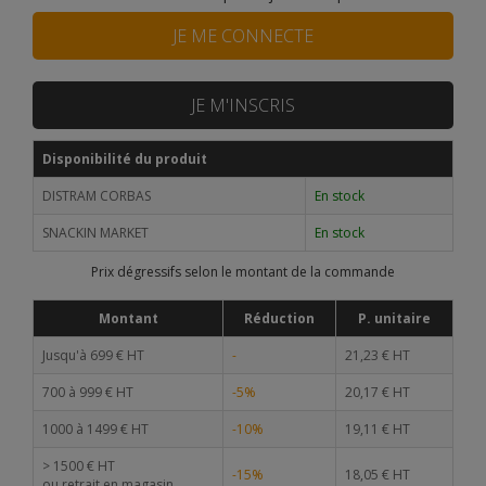
JE ME CONNECTE
JE M'INSCRIS
Disponibilité du produit
DISTRAM CORBAS
En stock
SNACKIN MARKET
En stock
Prix dégressifs selon le montant de la commande
Montant
Réduction
P. unitaire
Jusqu'à 699 € HT
-
21,23 € HT
700 à 999 € HT
-5%
20,17 € HT
1000 à 1499 € HT
-10%
19,11 € HT
> 1500 € HT
-15%
18,05 € HT
ou retrait en magasin