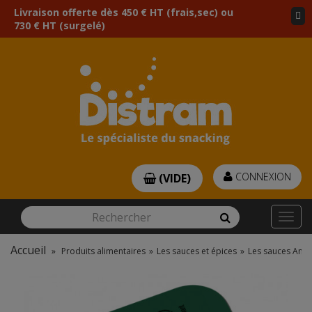
Livraison offerte dès 450 € HT (frais,sec) ou
730 € HT (surgelé)
CONNEXION
(VIDE)
Rechercher
Rechercher
Togg
navi
Accueil
»
Produits alimentaires
»
Les sauces et épices
»
Les sauces Amér