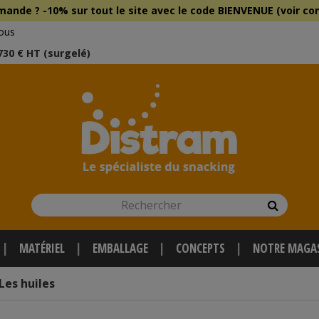
mmande ?
-10% sur tout le site
avec le
code BIENVENUE (voir con
ous
 730 € HT (surgelé)
Rechercher
Recherch
MATÉRIEL
EMBALLAGE
CONCEPTS
NOTRE MAGA
Les huiles