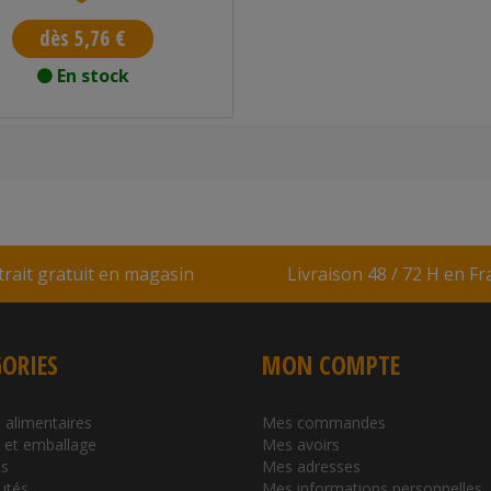
dès 5,76 €
En stock
trait gratuit en magasin
Livraison 48 / 72 H en F
ORIES
MON COMPTE
 alimentaires
Mes commandes
l et emballage
Mes avoirs
s
Mes adresses
utés
Mes informations personnelles