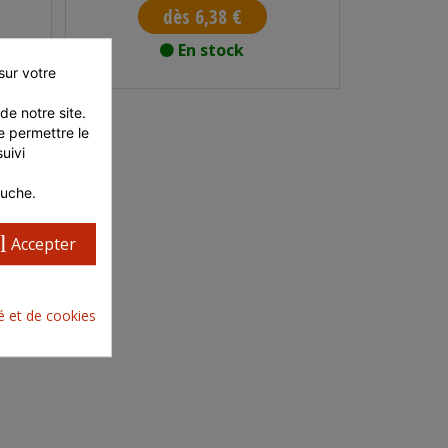
dès 6,38 €
En stock
ur votre 
e notre site. 
 permettre le 
ivi 
auche.
l
Accepter
té et de cookies