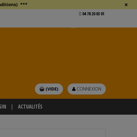
ditions)
***
04 78 20 03 01
Voir mon devis
er
(VIDE)
CONNEXION
SIN
ACTUALITÉS