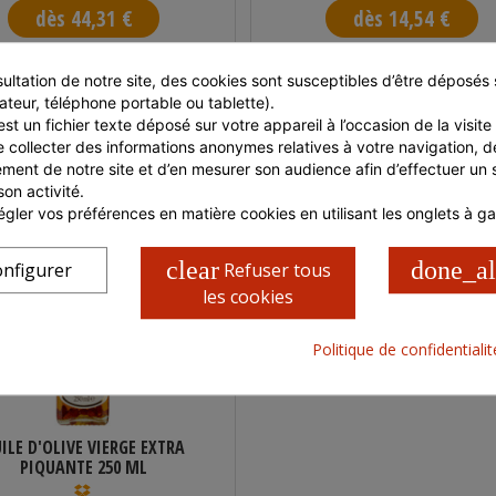
dès 44,31 €
dès 14,54 €
Indisponible
En stock
ultation de notre site, des cookies sont susceptibles d’être déposés s
ateur, téléphone portable ou tablette).
éf : 15-IMVGPET5LHDVE24
st un fichier texte déposé sur votre appareil à l’occasion de la visite d
ndu par
IBERIK MARKET
e collecter des informations anonymes relatives à votre navigation, de
ment de notre site et d’en mesurer son audience afin d’effectuer un su
son activité.
gler vos préférences en matière cookies en utilisant les onglets à g
clear
done_al
nfigurer
Refuser tous
les cookies
Politique de confidentiali
ILE D'OLIVE VIERGE EXTRA
PIQUANTE 250 ML