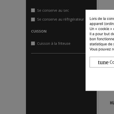
Se conserve au sec
Lors de la cons
Se conserve au réfrigérateur
appareil (ordin
R
Un « cookie » e
Ve
CUISSON
Il a pour but d
bon fonctionne
Cuisson à la friteuse
statistique de 
Vous pouvez ré
tune
Co
HU