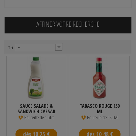
AFFINER VOTRE RECHERCHE
Tri
--
SAUCE SALADE &
TABASCO ROUGE 150
SANDWICH CAESAR
ML
AMORA 1 L
Bouteille de 1 Litre
Bouteille de 150 Ml
dès 10,25 €
dès 10,48 €