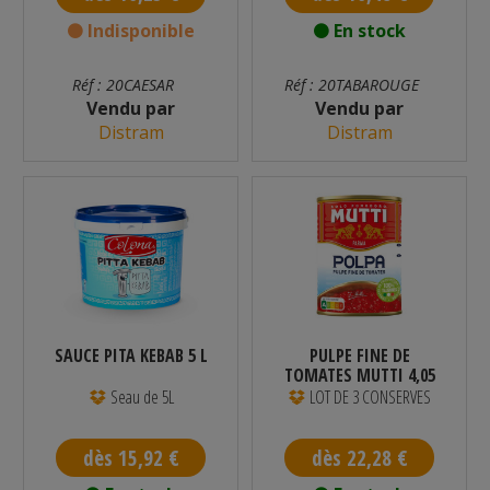
Indisponible
En stock
Réf : 20CAESAR
Réf : 20TABAROUGE
Vendu par
Vendu par
Distram
Distram
SAUCE PITA KEBAB 5 L
PULPE FINE DE
TOMATES MUTTI 4,05
KG - PAR 3
Seau de 5L
LOT DE 3 CONSERVES
dès 15,92 €
dès 22,28 €