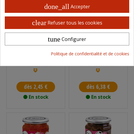
done_all
Accepter
clear
Refuser tous les cookies
tune
Configurer
Politique de confidentialité et de cookies
TAPENADE OLIVES
HUILE D'OLIVE VIERGE
ANCHOIS CÂPRES 200
EXTRA TRUFFÉE 250
G
ML
dès 2,45 €
dès 6,38 €
En stock
En stock