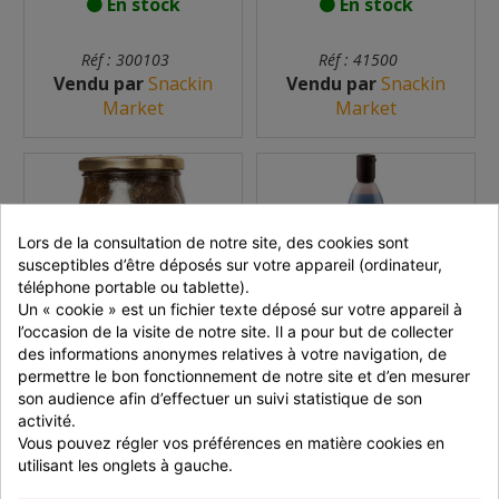
En stock
En stock
Réf : 300103
Réf : 41500
Vendu par
Snackin
Vendu par
Snackin
Market
Market
Lors de la consultation de notre site, des cookies sont 
susceptibles d’être déposés sur votre appareil (ordinateur, 
téléphone portable ou tablette).
Un « cookie » est un fichier texte déposé sur votre appareil à 
l’occasion de la visite de notre site. Il a pour but de collecter 
TARTUFATA TRUFFES
CRÈME DE VINAIGRE
NOIRES D'ÉTÉ 500 G
BALSAMIQUE 600 ML
des informations anonymes relatives à votre navigation, de 
permettre le bon fonctionnement de notre site et d’en mesurer 
son audience afin d’effectuer un suivi statistique de son 
activité.
dès 13,35 €
dès 4,98 €
Vous pouvez régler vos préférences en matière cookies en 
utilisant les onglets à gauche.
En stock
En stock