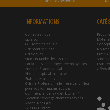
30 ans d’expérience
Re
INFORMATIONS
CATÉG
Contactez-nous
Produits
Livraison
Matérie
Qui sommes nous ?
Concept
Paiement sécurisé
Nouvea
Catalogues
Prix en 
Snack'in Market by Distram
Subscrip
Loi AGEC & emballages réemployables
Frais ré
Nos certifications Halal
Offres 
Nos concepts alimentaires
Frais de livraison réduits
Cuisine Professionnelle : réserver un lieu
pour vos formations équipes !
Comment lancer sa dark kitchen ?
Location stockage chambres froides
Rhône-Alpes (69)
Le Club Distram