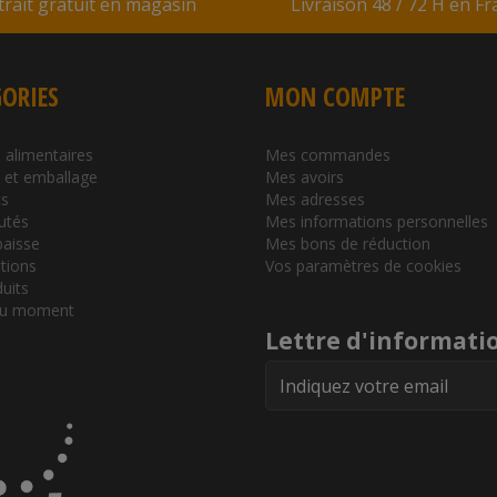
trait gratuit en magasin
Livraison 48 / 72 H en F
ORIES
MON COMPTE
 alimentaires
Mes commandes
l et emballage
Mes avoirs
s
Mes adresses
utés
Mes informations personnelles
baisse
Mes bons de réduction
tions
Vos paramètres de cookies
duits
du moment
Lettre d'informati