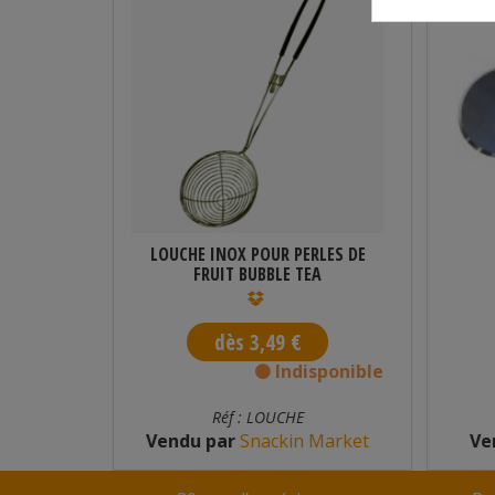
1 L
LOUCHE INOX POUR PERLES DE
FRUIT BUBBLE TEA
dès 3,49 €
n stock
Indisponible
Réf : LOUCHE
am
Vendu par
Snackin Market
Ve