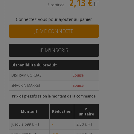
2,13 €
HT
à partir de :
Connectez-vous pour ajouter au panier
JE ME CONNECTE
JE M'INSCRIS
Disponibilité du produit
DISTRAM CORBAS
Epuisé
SNACKIN MARKET
Epuisé
Prix dégressifs selon le montant de la commande
P.
Montant
Réduction
unitaire
Jusqu'à 699 € HT
-
2,50 € HT