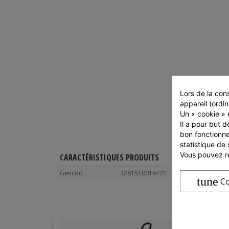
Lors de la cons
appareil (ordin
Un « cookie » e
Il a pour but d
bon fonctionne
statistique de 
Vous pouvez ré
CARACTÉRISTIQUES PRODUITS
Gencod
3281510019721
tune
Co