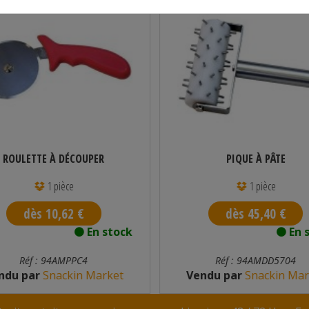
ROULETTE À DÉCOUPER
PIQUE À PÂTE
1 pièce
1 pièce
dès 10,62 €
dès 45,40 €
En stock
En 
Réf : 94AMPPC4
Réf : 94AMDD5704
ndu par
Snackin Market
Vendu par
Snackin Mar