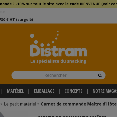
mmande ?
-10% sur tout le site
avec le
code BIENVENUE (voir con
ous
 730 € HT (surgelé)
Rechercher
Recherch
MATÉRIEL
EMBALLAGE
CONCEPTS
NOTRE MAGA
»
Le petit matériel
»
Carnet de commande Maître d'Hôtel 