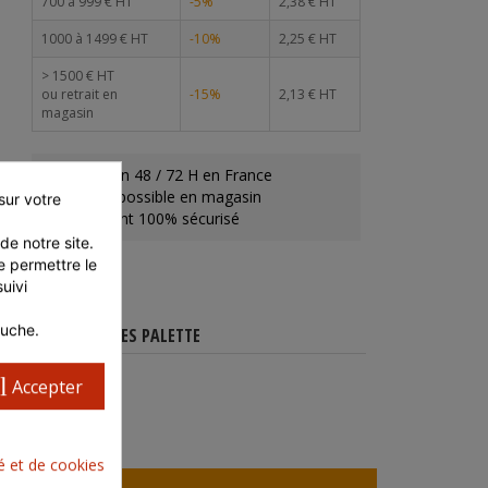
700 à 999 € HT
-5%
2,38 € HT
1000 à 1499 € HT
-10%
2,25 € HT
> 1500 € HT
ou retrait en
-15%
2,13 € HT
magasin
Livraison 48 / 72 H en France
Retrait possible en magasin
ur votre 
Paiement 100% sécurisé
e notre site. 
 permettre le 
ivi 
auche.
CARACTÉRISTIQUES PALETTE
l
Accepter
té et de cookies