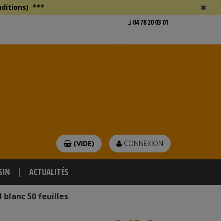
ditions)
***
04 78 20 03 01
Voir mon devis
er
(VIDE)
CONNEXION
SIN
ACTUALITÉS
blanc 50 feuilles