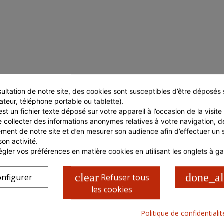
ultation de notre site, des cookies sont susceptibles d’être déposés s
ateur, téléphone portable ou tablette).
st un fichier texte déposé sur votre appareil à l’occasion de la visite d
e collecter des informations anonymes relatives à votre navigation, de
ment de notre site et d’en mesurer son audience afin d’effectuer un su
son activité.
gler vos préférences en matière cookies en utilisant les onglets à g
CARACTÉRISTIQUES COLIS
Poids net en Kg
0.945
clear
done_al
nfigurer
Refuser tous
Poids brut en Kg
0.945
les cookies
Politique de confidentiali