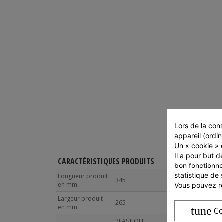
Lors de la cons
appareil (ordin
Un « cookie » e
Il a pour but d
CARACTÉRISTIQUES PRODUITS
CARAC
bon fonctionne
statistique de 
Longueur produit
Longue
345
en mm.
Vous pouvez ré
Largeu
Largeur produit
265
Hauteu
en mm.
tune
Co
Poids 
PLASTIQUE