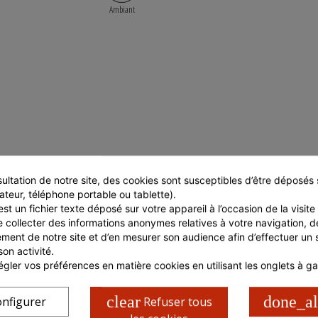
Ambiant
ultation de notre site, des cookies sont susceptibles d’être déposés s
ateur, téléphone portable ou tablette).
st un fichier texte déposé sur votre appareil à l’occasion de la visite d
e collecter des informations anonymes relatives à votre navigation, de
TÉRISTIQUES COLIS
CARACTÉRISTIQUES PALETTE
ment de notre site et d’en mesurer son audience afin d’effectuer un su
son activité.
ur en cm.
35
Longueur palette en cm.
gler vos préférences en matière cookies en utilisant les onglets à g
r en cm.
27
Largeur palette en cm.
r en cm.
14
clear
done_al
nfigurer
Refuser tous
brut en Kg
6,6