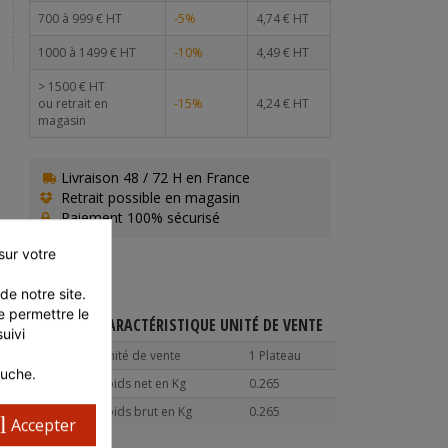
700 à 999 € HT
-5%
4,74 € HT
1000 à 1499 € HT
-10%
4,49 € HT
> 1500 € HT
ou retrait en
-15%
4,24 € HT
magasin
Livraison 48 / 72 H en France
Retrait possible en magasin
Paiement 100% sécurisé
ur votre 
e notre site. 
 permettre le 
CARACTÉRISTIQUE UNITÉ DE VENTE
ivi 
120
Unité de vente
1 Plateau
auche.
80
Poids net en Kg
0.265
Poids brut en Kg
0.265
l
Accepter