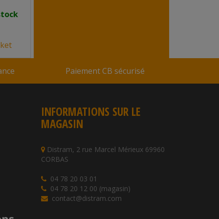
dès 8,02 €
stock
En stock
Réf : 94MRDSPK
ket
Vendu par
Snackin Market
V
rance
Paiement CB sécurisé
INFORMATIONS SUR LE
MAGASIN
Distram, 2 rue Marcel Mérieux 69960
CORBAS
04 78 20 03 01
04 78 20 12 00 (magasin)
contact@distram.com