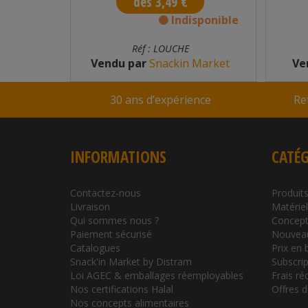
dès 3,49 €
n stock
Indisponible
Réf : LOUCHE
arket
Vendu par
Snackin Market
Ve
30 ans d’expérience
Re
INFORMATIONS
CATÉG
Contactez-nous
Produits
Livraison
Matérie
Qui sommes nous ?
Concept
Paiement sécurisé
Nouvea
Catalogues
Prix en 
Snack'in Market by Distram
Subscrip
Loi AGEC & emballages réemployables
Frais ré
Nos certifications Halal
Offres 
Nos concepts alimentaires