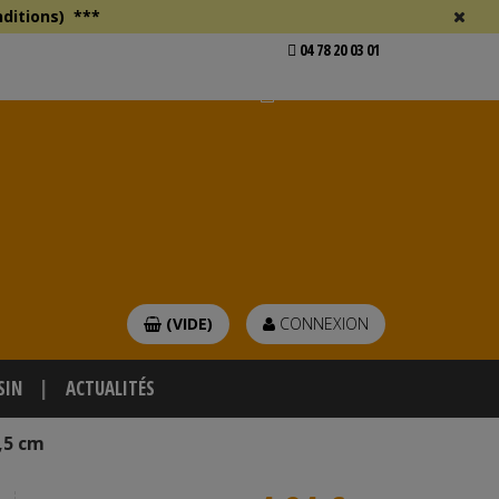
ditions)
***
04 78 20 03 01
Voir mon devis
er
(VIDE)
CONNEXION
SIN
ACTUALITÉS
,5 cm