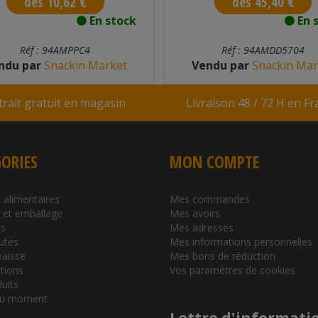
dès 10,62 €
dès 45,40 €
En stock
En 
Réf : 94AMPPC4
Réf : 94AMDD5704
ndu par
Snackin Market
Vendu par
Snackin Mar
trait gratuit en magasin
Livraison 48 / 72 H en F
ORIES
MON COMPTE
 alimentaires
Mes commandes
l et emballage
Mes avoirs
s
Mes adresses
utés
Mes informations personnelles
baisse
Mes bons de réduction
tions
Vos paramètres de cookies
duits
du moment