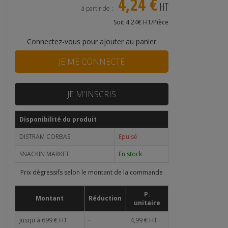
4,24 €
HT
à partir de :
Soit 4.24€ HT/Pièce
Connectez-vous pour ajouter au panier
JE ME CONNECTE
JE M'INSCRIS
Disponibilité du produit
DISTRAM CORBAS
Epuisé
SNACKIN MARKET
En stock
Prix dégressifs selon le montant de la commande
P.
Montant
Réduction
unitaire
Jusqu'à 699 € HT
-
4,99 € HT