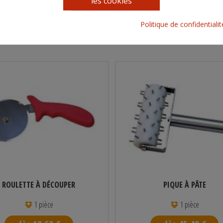
les cookies
net en Kg
6,6
 d'unité de vente par colis
25
Politique de confidentiali
ROULETTE À DÉCOUPER
PIQUE À PÂTE
1 pièce
1 pièce