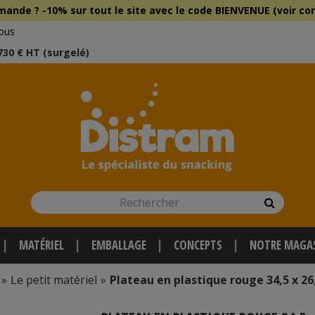
mmande ?
-10% sur tout le site
avec le
code BIENVENUE (voir con
ous
 730 € HT (surgelé)
Rechercher
Recherch
MATÉRIEL
EMBALLAGE
CONCEPTS
NOTRE MAGA
»
Le petit matériel
»
Plateau en plastique rouge 34,5 x 26