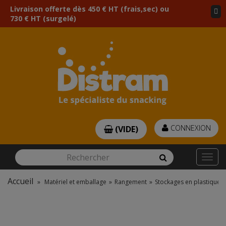
Livraison offerte dès 450 € HT (frais,sec) ou
730 € HT (surgelé)
CONNEXION
(VIDE)
Rechercher
Rechercher
Togg
navi
Accueil
»
Matériel et emballage
»
Rangement
»
Stockages en plastique
»