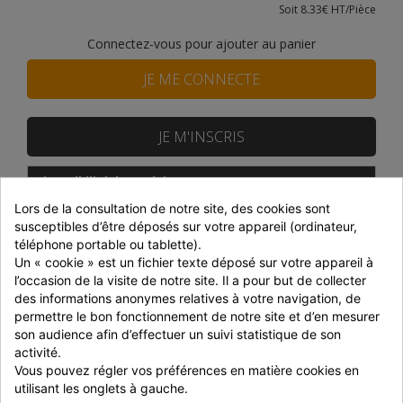
Soit 8.33€ HT/Pièce
Connectez-vous pour ajouter au panier
JE ME CONNECTE
JE M'INSCRIS
Disponibilité du produit
Lors de la consultation de notre site, des cookies sont 
DISTRAM CORBAS
Epuisé
susceptibles d’être déposés sur votre appareil (ordinateur, 
SNACKIN MARKET
En stock
téléphone portable ou tablette).
Un « cookie » est un fichier texte déposé sur votre appareil à 
Prix dégressifs selon le montant de la commande
l’occasion de la visite de notre site. Il a pour but de collecter 
des informations anonymes relatives à votre navigation, de 
Montant
Réduction
P. unitaire
permettre le bon fonctionnement de notre site et d’en mesurer 
son audience afin d’effectuer un suivi statistique de son 
Jusqu'à 699 € HT
-
9,80 € HT
activité.
Vous pouvez régler vos préférences en matière cookies en 
700 à 999 € HT
-5%
9,31 € HT
utilisant les onglets à gauche.