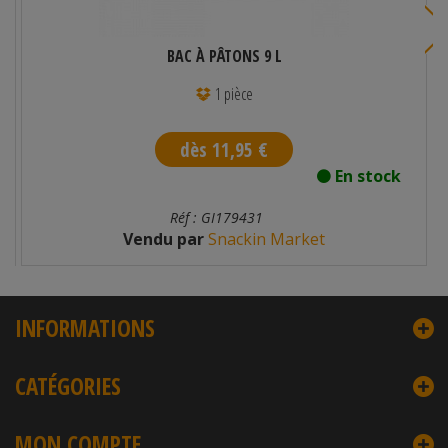
BAC À PÂTONS 9 L
1 pièce
dès 11,95 €
En stock
Réf : GI179431
Vendu par
Snackin Market
INFORMATIONS
CATÉGORIES
MON COMPTE