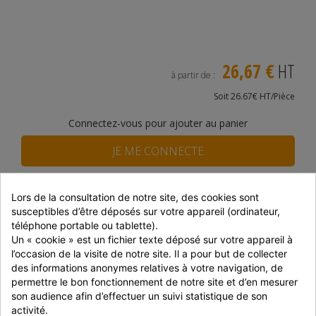
26,67 €
HT
à partir de :
Soit 26.67€ HT/Pièce
Connectez-vous pour ajouter au panier
JE ME CONNECTE
JE M'INSCRIS
Lors de la consultation de notre site, des cookies sont 
susceptibles d’être déposés sur votre appareil (ordinateur, 
téléphone portable ou tablette).
Disponibilité du produit
Un « cookie » est un fichier texte déposé sur votre appareil à 
l’occasion de la visite de notre site. Il a pour but de collecter 
DISTRAM CORBAS
Epuisé
des informations anonymes relatives à votre navigation, de 
SNACKIN MARKET
En stock
permettre le bon fonctionnement de notre site et d’en mesurer 
son audience afin d’effectuer un suivi statistique de son 
Prix dégressifs selon le montant de la commande
activité.