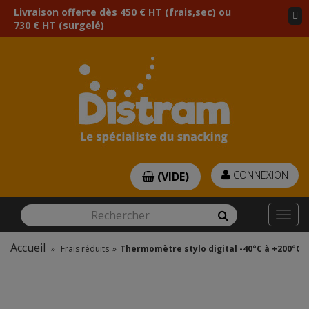
Livraison offerte dès 450 € HT (frais,sec) ou
730 € HT (surgelé)
CONNEXION
(VIDE)
Rechercher
Rechercher
Togg
navi
Accueil
»
Frais réduits
»
Thermomètre stylo digital -40°C à +200°C