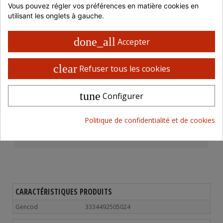
Vous pouvez régler vos préférences en matière cookies en 
Montant
Réduction
P. unitaire
utilisant les onglets à gauche.
Jusqu'à 699 € HT
-
31,38 € HT
done_all
Accepter
700 à 999 € HT
-5%
29,81 € HT
1000 à 1499 € HT
-10%
28,24 € HT
clear
Refuser tous les cookies
> 1500 € HT
-15%
26,67 € HT
ou retrait en magasin
tune
Configurer
Livraison 48 / 72 H en France
Politique de confidentialité et de cookies
Retrait possible en magasin
Paiement 100% sécurisé
CARACTÉRISTIQUES PRODUITS
Gencod
3334492505024