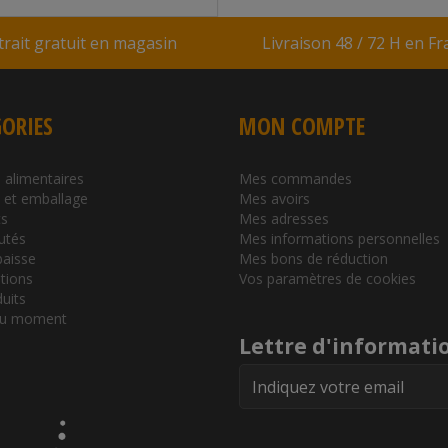
trait gratuit en magasin
Livraison 48 / 72 H en F
ORIES
MON COMPTE
 alimentaires
Mes commandes
l et emballage
Mes avoirs
s
Mes adresses
utés
Mes informations personnelles
baisse
Mes bons de réduction
tions
Vos paramètres de cookies
duits
du moment
Lettre d'informati