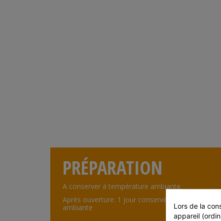
PRÉPARATION
A conserver à température ambiante.
Après ouverture: 1 jour conservé à température
Lors de la cons
ambiante
appareil (ordin