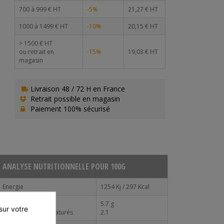
700 à 999 € HT
-5%
21,27 € HT
1000 à 1499 € HT
-10%
20,15 € HT
> 1500 € HT
ou retrait en
-15%
19,03 € HT
magasin
Livraison 48 / 72 H en France
Retrait possible en magasin
Paiement 100% sécurisé
ANALYSE NUTRITIONNELLE POUR 100G
Energie
1254 Kj / 297 Kcal
Matières grasses
5.7 g
ur votre 
Dont acides gras saturés
2.1