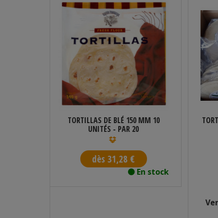
 1 KG
TORTILLAS DE BLÉ 150 MM 10
TORT
UNITÉS - PAR 20
dès 31,28 €
ponible
En stock
am
Ve