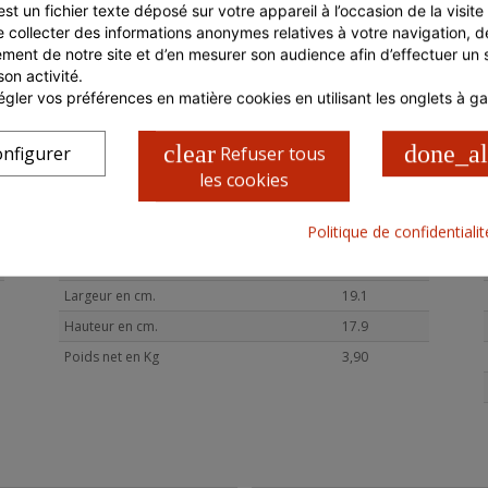
st un fichier texte déposé sur votre appareil à l’occasion de la visite d
liste d'ingrédients qui figure sur l'étiquette du produit fait foi.
e collecter des informations anonymes relatives à votre navigation, de
Prenez connaissance des informations présentes sur
l'emballage du produit, à la livraison et/ou avant toute
ment de notre site et d’en mesurer son audience afin d’effectuer un su
consommation, notamment si vous présentez des risques
son activité.
d'allergies.
gler vos préférences en matière cookies en utilisant les onglets à g
clear
done_al
nfigurer
Refuser tous
les cookies
CARACTÉRISTIQUES COLIS
Politique de confidentiali
Longueur en cm.
38.1
Largeur en cm.
19.1
Hauteur en cm.
17.9
Poids net en Kg
3,90