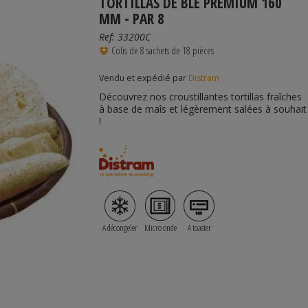
TORTILLAS DE BLÉ PREMIUM 160
MM - PAR 8
Ref:
33200C
Colis de 8 sachets de 18 pièces
Vendu et expédié par
Distram
Découvrez nos croustillantes tortillas fraîches
à base de maîs et légèrement salées à souhait
!
A décongeler
Micro onde
A toaster