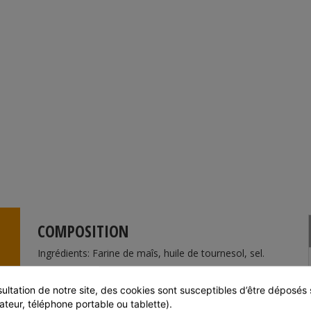
COMPOSITION
Ingrédients: Farine de maîs, huile de tournesol, sel.
Garantie sans OGM
ultation de notre site, des cookies sont susceptibles d’être déposés s
Garantie sans ionisation
ateur, téléphone portable ou tablette).
Cette composition est donnée à titre commerciale et seule la