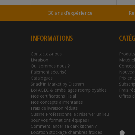
30 ans d’expérience
Re
INFORMATIONS
CATÉG
Contactez-nous
Produits
Livraison
Matérie
Qui sommes nous ?
Concept
Paiement sécurisé
Nouvea
Catalogues
Prix en 
Snack'in Market by Distram
Subscrip
Loi AGEC & emballages réemployables
Frais ré
Nos certifications Halal
Offres 
Nos concepts alimentaires
Frais de livraison réduits
Cuisine Professionnelle : réserver un lieu
pour vos formations équipes !
Comment lancer sa dark kitchen ?
Location stockage chambres froides