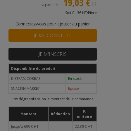
19,03 €
HT
à partir de :
Soit 0.13€ HT/Pièce
Connectez-vous pour ajouter au panier
JE ME CONNECTE
JE M'INSCRIS
Disponibilité du produit
DISTRAM CORBAS
En stock
SNACKIN MARKET
Epuisé
Prix dégressifs selon le montant de la commande
P.
Montant
Réduction
unitaire
Jusqu'à 699 € HT
-
22,39 € HT