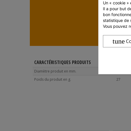
Un « cookie » e
Il a pour but d
bon fonctionne
statistique de 
Vous pouvez ré
tune
Co
CARACTÉRISTIQUES PRODUITS
Diamètre produit en mm.
160
Poids du produit en g.
27