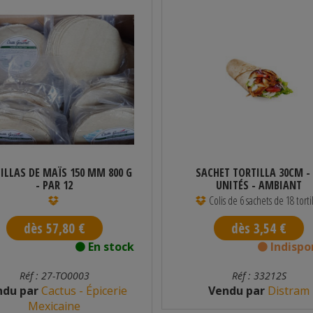
ILLAS DE MAÏS 150 MM 800 G
SACHET TORTILLA 30CM - 
- PAR 12
UNITÉS - AMBIANT
Colis de 6 sachets de 18 tortil
dès 57,80 €
dès 3,54 €
En stock
Indispo
Réf : 27-TO0003
Réf : 33212S
ndu par
Cactus - Épicerie
Vendu par
Distram
Mexicaine