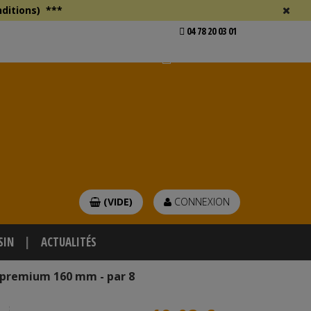
ditions)
***
04 78 20 03 01
Voir mon devis
er
(VIDE)
CONNEXION
SIN
ACTUALITÉS
é premium 160 mm - par 8