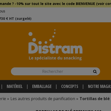
mmande ?
-10% sur tout le site
avec le
code BIENVENUE (voir con
ous
 730 € HT (surgelé)
Rechercher
Recherch
MATÉRIEL
EMBALLAGE
CONCEPTS
NOTRE MAGA
rie
»
Les autres produits de panification
»
Tortillas de bl