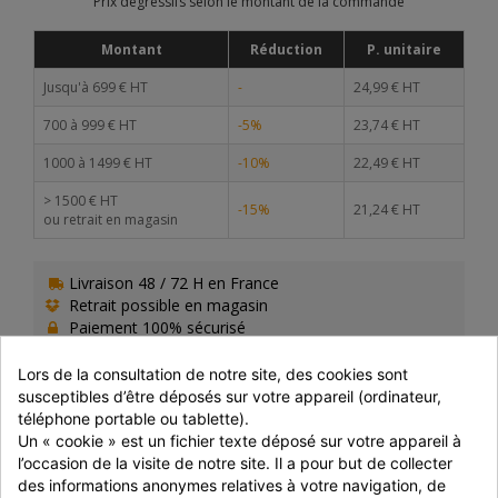
Prix dégressifs selon le montant de la commande
Montant
Réduction
P. unitaire
Jusqu'à 699 € HT
-
24,99 € HT
700 à 999 € HT
-5%
23,74 € HT
1000 à 1499 € HT
-10%
22,49 € HT
> 1500 € HT
-15%
21,24 € HT
ou retrait en magasin
Livraison 48 / 72 H en France
Retrait possible en magasin
Paiement 100% sécurisé
Lors de la consultation de notre site, des cookies sont 
susceptibles d’être déposés sur votre appareil (ordinateur, 
téléphone portable ou tablette).
Un « cookie » est un fichier texte déposé sur votre appareil à 
PRÉPARATION
l’occasion de la visite de notre site. Il a pour but de collecter 
des informations anonymes relatives à votre navigation, de 
Prêt à l'emploi. A utiliser 3 jours après ouverture du