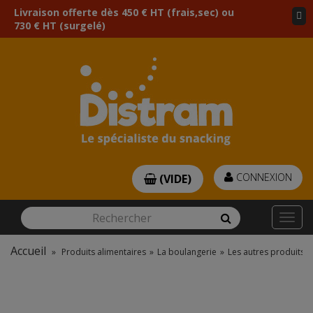
Livraison offerte dès 450 € HT (frais,sec) ou
730 € HT (surgelé)
CONNEXION
(VIDE)
Rechercher
Rechercher
Togg
navi
Accueil
»
Produits alimentaires
»
La boulangerie
»
Les autres produits d