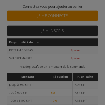
Connectez-vous pour ajouter au panier
JE ME CONNECTE
JE M'INSCRIS
Disponibilité du produit
DISTRAM CORBAS
Epuisé
SNACKIN MARKET
Epuisé
Prix dégressifs selon le montant de la commande
Montant
Réduction
P. unitaire
Jusqu'à 699 € HT
-
7,94 € HT
700 à 999 € HT
-5%
7,54 € HT
1000 à 1499 € HT
-10%
7,15 € HT