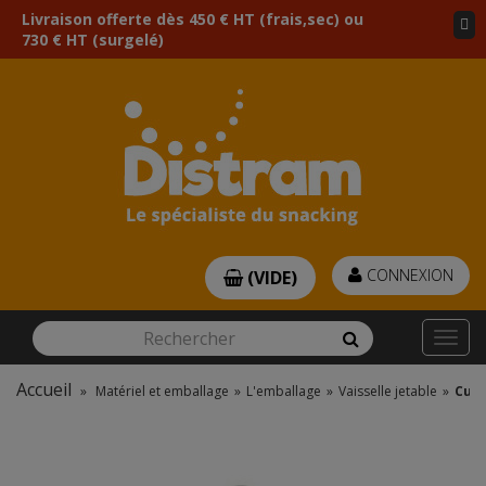
Livraison offerte dès 450 € HT (frais,sec) ou
730 € HT (surgelé)
CONNEXION
(VIDE)
Rechercher
Rechercher
Togg
navi
Accueil
»
Matériel et emballage
»
L'emballage
»
Vaisselle jetable
»
Cuil