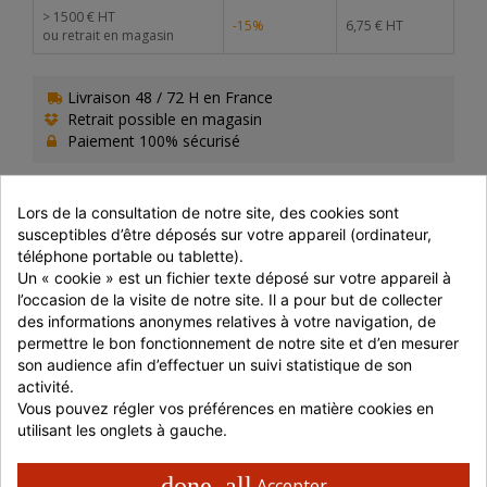
> 1500 € HT
-15%
6,75 € HT
ou retrait en magasin
Livraison 48 / 72 H en France
Retrait possible en magasin
Paiement 100% sécurisé
Lors de la consultation de notre site, des cookies sont 
susceptibles d’être déposés sur votre appareil (ordinateur, 
téléphone portable ou tablette).
PRÉPARATION
Un « cookie » est un fichier texte déposé sur votre appareil à 
l’occasion de la visite de notre site. Il a pour but de collecter 
Four traditionnel : Non
Micro ondes : Non
des informations anonymes relatives à votre navigation, de 
Congélateur : Non
permettre le bon fonctionnement de notre site et d’en mesurer 
Four remise en °C : Non
son audience afin d’effectuer un suivi statistique de son 
activité.
Vous pouvez régler vos préférences en matière cookies en 
COMPOSITION
utilisant les onglets à gauche.
Couleur : Blanc
done_all
Accepter