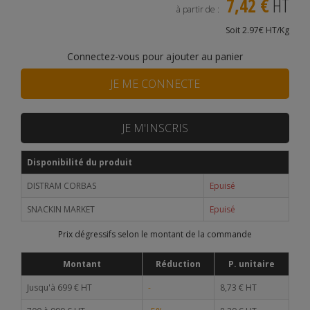
7,42 €
HT
à partir de :
Soit 2.97€ HT/Kg
Connectez-vous pour ajouter au panier
JE ME CONNECTE
JE M'INSCRIS
Disponibilité du produit
DISTRAM CORBAS
Epuisé
SNACKIN MARKET
Epuisé
Prix dégressifs selon le montant de la commande
Montant
Réduction
P. unitaire
Jusqu'à 699 € HT
-
8,73 € HT