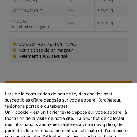
700 à 999 € HT
-5%
8,29 € HT
1000 à 1499 € HT
-10%
7,86 € HT
> 1500 € HT
-15%
7,42 € HT
ou retrait en magasin
Livraison 48 / 72 H en France
Retrait possible en magasin
Paiement 100% sécurisé
PRÉPARATION
Lors de la consultation de notre site, des cookies sont 
susceptibles d’être déposés sur votre appareil (ordinateur, 
Pour un résultat optimal, ne pas décongeler avant
téléphone portable ou tablette).
cuisson.
Si vous faites néanmoins décongeler le produit ( à une
Un « cookie » est un fichier texte déposé sur votre appareil à 
température inférieure à 7°C), réduisez le temps de
l’occasion de la visite de notre site. Il a pour but de collecter 
cuisson en conséquence.
des informations anonymes relatives à votre navigation, de 
permettre le bon fonctionnement de notre site et d’en mesurer 
son audience afin d’effectuer un suivi statistique de son 