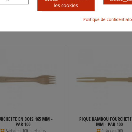
les cookies
net en Kg
6
Nombre de couche par palette
 d'unité de vente par colis
20
Nombre de colis par couche
Politique de confidentiali
Nombre d'unité de vente par
palette
RCHETTE EN BOIS 165 MM -
PIQUE BAMBOU FOURCHETT
PAR 100
MM - PAR 100
Sachet de 100 fourchettes
1 Pack de 100