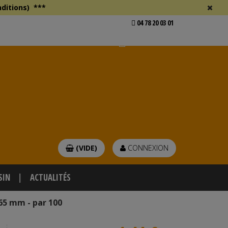
ditions)
***
04 78 20 03 01
Voir mon devis
er
(VIDE)
CONNEXION
SIN
ACTUALITÉS
65 mm - par 100