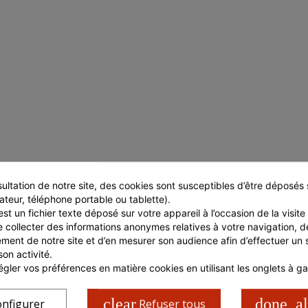
ultation de notre site, des cookies sont susceptibles d’être déposés s
ateur, téléphone portable ou tablette).
st un fichier texte déposé sur votre appareil à l’occasion de la visite d
TÉRISTIQUES COLIS
CARACTÉRISTIQUES PALETTE
e collecter des informations anonymes relatives à votre navigation, de
ment de notre site et d’en mesurer son audience afin d’effectuer un su
ur en cm.
42
Longueur palette en cm.
son activité.
r en cm.
22
Largeur palette en cm.
gler vos préférences en matière cookies en utilisant les onglets à g
r en cm.
17
Hauteur palette en cm
clear
done_al
nfigurer
Refuser tous
brut en Kg
6
Nombre de colis par palette