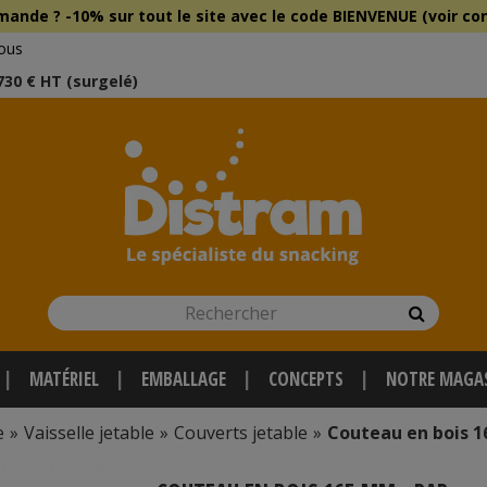
mmande ?
-10% sur tout le site
avec le
code BIENVENUE (voir con
ous
 730 € HT (surgelé)
Rechercher
Recherch
MATÉRIEL
EMBALLAGE
CONCEPTS
NOTRE MAGA
e
»
Vaisselle jetable
»
Couverts jetable
»
Couteau en bois 1