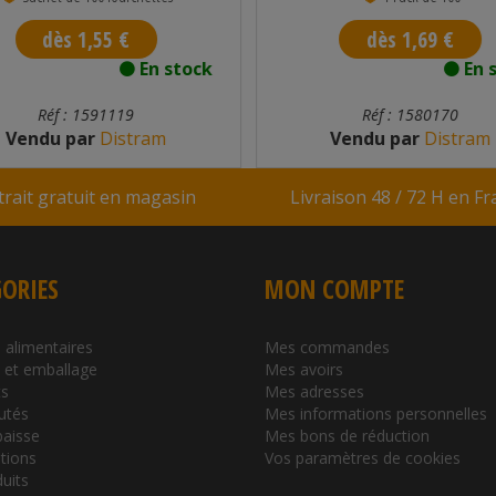
dès 1,55 €
dès 1,69 €
En stock
En 
Réf : 1591119
Réf : 1580170
Vendu par
Distram
Vendu par
Distram
trait gratuit en magasin
Livraison 48 / 72 H en F
ORIES
MON COMPTE
 alimentaires
Mes commandes
l et emballage
Mes avoirs
s
Mes adresses
utés
Mes informations personnelles
baisse
Mes bons de réduction
tions
Vos paramètres de cookies
duits