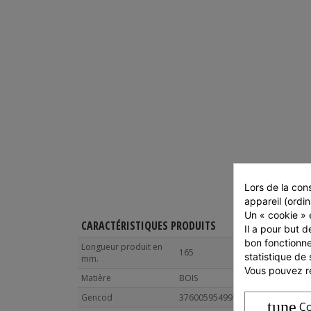
Lors de la cons
appareil (ordin
Un « cookie » e
CARACTÉRISTIQUES PRODUITS
CARAC
Il a pour but d
bon fonctionne
Longueur produit en
Longue
165
statistique de 
mm.
Largeu
Vous pouvez ré
Matière
BOIS
Hauteu
Gencod
3760059549925
tune
Co
Poids 