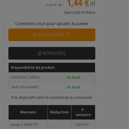
1,44 €
HT
à partir de :
Soit 0.01€ HT/Pièce
Connectez-vous pour ajouter au panier
JE ME CONNECTE
JE M'INSCRIS
Disponibilité du produit
DISTRAM CORBAS
En stock
SNACKIN MARKET
En stock
Prix dégressifs selon le montant de la commande
P.
Montant
Réduction
unitaire
Jusqu'à 699 € HT
-
1,69 € HT