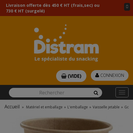
Livraison offerte dès 450 € HT (frais,sec) ou
730 € HT (surgelé)
CONNEXION
(VIDE)
Rechercher
Rechercher
Togg
navi
Accueil
»
Matériel et emballage
»
L'emballage
»
Vaisselle jetable
»
Gobe