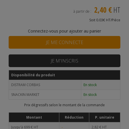
2,40 €
HT
à partir de :
Soit 0.03€ HT/Pièce
Connectez-vous pour ajouter au panier
JE ME CONNECTE
JE M'INSCRIS
Disponibilité du produit
DISTRAM CORBAS
En stock
SNACKIN MARKET
En stock
Prix dégressifs selon le montant de la commande
Montant
Réduction
P. unitaire
Jusqu'à 699 € HT
-
2,82 € HT