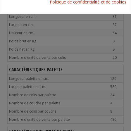
Politique de confidentialité et de cookies
CARACTÉRISTIQUES COLIS
Longueur en cm.
31
Largeur en cm.
37
Hauteur en cm.
54
Poids brut en Kg
8
Poids net en Kg
8
Nombre d'unité de vente par colis
20
CARACTÉRISTIQUES PALETTE
Longueur palette en cm.
120
Largeur palette en cm.
580
Nombre de colis par palette
24
Nombre de couche par palette
4
Nombre de colis par couche
8
Nombre d'unité de vente par palette
480