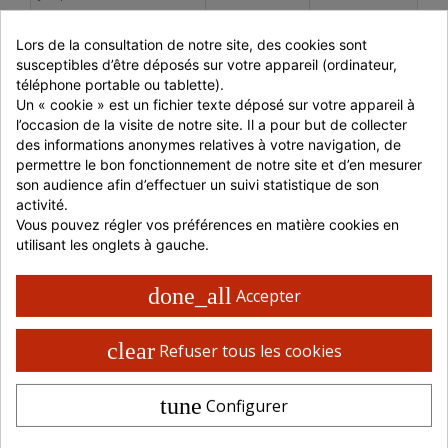
700 à 999 € HT
-5%
2,68 € HT
Lors de la consultation de notre site, des cookies sont 
1000 à 1499 € HT
-10%
2,54 € HT
susceptibles d’être déposés sur votre appareil (ordinateur, 
téléphone portable ou tablette).
> 1500 € HT
-15%
2,40 € HT
Un « cookie » est un fichier texte déposé sur votre appareil à 
ou retrait en magasin
l’occasion de la visite de notre site. Il a pour but de collecter 
des informations anonymes relatives à votre navigation, de 
permettre le bon fonctionnement de notre site et d’en mesurer 
Livraison 48 / 72 H en France
son audience afin d’effectuer un suivi statistique de son 
Retrait possible en magasin
activité.
Paiement 100% sécurisé
Vous pouvez régler vos préférences en matière cookies en 
utilisant les onglets à gauche.
done_all
Accepter
CARACTÉRISTIQUES PRODUITS
clear
Refuser tous les cookies
Hauteur produit en mm.
79
Matière
CARTON
tune
Configurer
Gencod
3700466018584
Poids du produit en g.
4.78