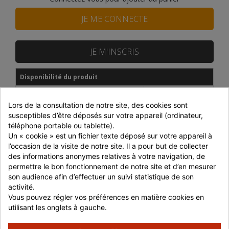
JE ME CONNECTE
JE M'INSCRIS
Disponibilité du produit
DISTRAM CORBAS
Epuisé
Lors de la consultation de notre site, des cookies sont 
SNACKIN MARKET
En stock
susceptibles d’être déposés sur votre appareil (ordinateur, 
téléphone portable ou tablette).
Prix dégressifs selon le montant de la commande
Un « cookie » est un fichier texte déposé sur votre appareil à 
l’occasion de la visite de notre site. Il a pour but de collecter 
Montant
Réduction
P. unitaire
des informations anonymes relatives à votre navigation, de 
permettre le bon fonctionnement de notre site et d’en mesurer 
Jusqu'à 699 € HT
-
4,26 € HT
son audience afin d’effectuer un suivi statistique de son 
activité.
700 à 999 € HT
-5%
4,05 € HT
Vous pouvez régler vos préférences en matière cookies en 
1000 à 1499 € HT
-10%
3,83 € HT
utilisant les onglets à gauche.
> 1500 € HT
-15%
3,62 € HT