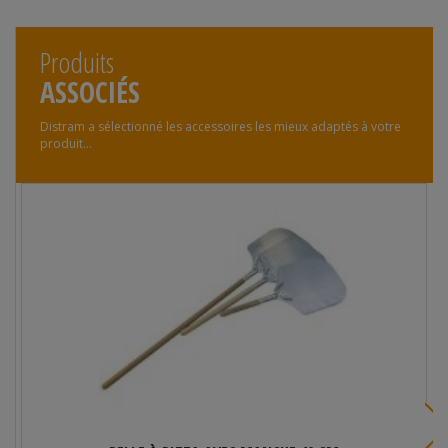
Produits
ASSOCIÉS
Distram a sélectionné les accessoires les mieux adaptés à votre
produit...