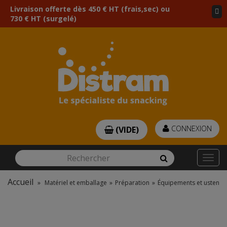
Livraison offerte dès 450 € HT (frais,sec) ou
730 € HT (surgelé)
CONNEXION
(VIDE)
Rechercher
Rechercher
Togg
navi
Accueil
»
Matériel et emballage
»
Préparation
»
Équipements et ustensil