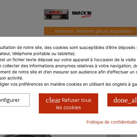
Attention : dernières pièces disponibles !
ultation de notre site, des cookies sont susceptibles d’être déposés s
ateur, téléphone portable ou tablette).
Ambiant
st un fichier texte déposé sur votre appareil à l’occasion de la visite d
e collecter des informations anonymes relatives à votre navigation, de
ment de notre site et d’en mesurer son audience afin d’effectuer un su
son activité.
gler vos préférences en matière cookies en utilisant les onglets à g
clear
done_al
CARACTÉRISTIQUES COLIS
nfigurer
Refuser tous
les cookies
Politique de confidentiali