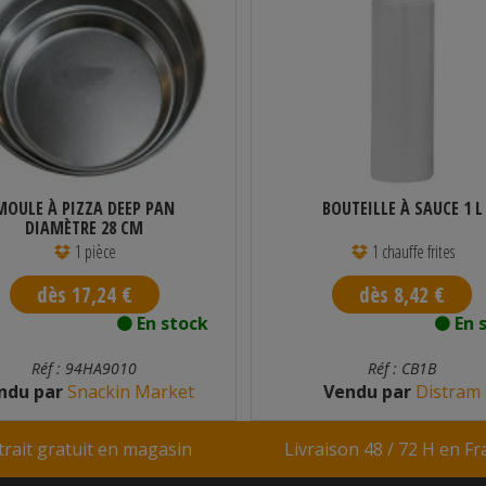
MOULE À PIZZA DEEP PAN
BOUTEILLE À SAUCE 1 L
DIAMÈTRE 28 CM
1 pièce
1 chauffe frites
dès 17,24 €
dès 8,42 €
En stock
En 
Réf : 94HA9010
Réf : CB1B
ndu par
Snackin Market
Vendu par
Distram
trait gratuit en magasin
Livraison 48 / 72 H en F