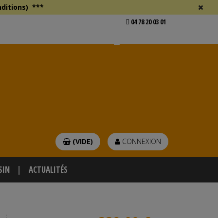
ditions)
***
04 78 20 03 01
Voir mon devis
er
(VIDE)
CONNEXION
SIN
ACTUALITÉS