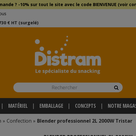
mmande ?
-10% sur tout le site
avec le
code BIENVENUE (voir con
ous
 730 € HT (surgelé)
Rechercher
Recherch
MATÉRIEL
EMBALLAGE
CONCEPTS
NOTRE MAGA
n
»
Confection
»
Blender professionnel 2L 2000W Tristar