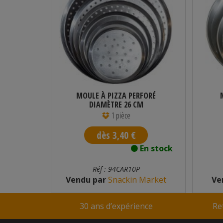
 3 BECS
MOULE À PIZZA PERFORÉ
DIAMÈTRE 26 CM
1 pièce
dès 3,40 €
n stock
En stock
Réf : 94CAR10P
am
Vendu par
Snackin Market
Ve
30 ans d’expérience
Re