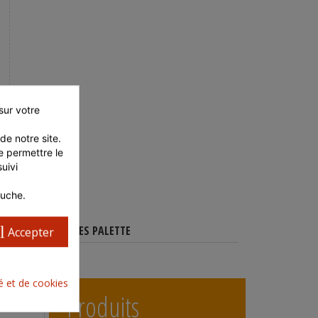
ur votre 
e notre site. 
 permettre le 
ivi 
auche.
l
CARACTÉRISTIQUES PALETTE
Accepter
té et de cookies
Produits