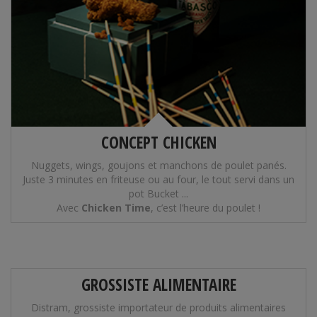
CONCEPT CHICKEN
Nuggets, wings, goujons et manchons de poulet panés.
Juste 3 minutes en friteuse ou au four, le tout servi dans un
pot Bucket ...
Avec
Chicken Time
, c’est l’heure du poulet !
GROSSISTE ALIMENTAIRE
Distram, grossiste importateur de produits alimentaires