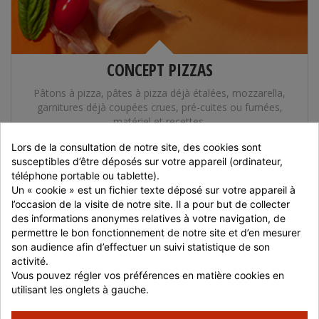
CONCEPT PIZZAS
Pâtons à pizza, pâtes à pizza déjà étalées, mozzarella,
garnitures déjà coupées crues, pré-cuites ou fumées,
matériel et recettes.
Avec notre
concept pizza
, tout le monde peut devenir
Lors de la consultation de notre site, des cookies sont 
Pizzaiolo
!
susceptibles d’être déposés sur votre appareil (ordinateur, 
téléphone portable ou tablette).
Un « cookie » est un fichier texte déposé sur votre appareil à 
l’occasion de la visite de notre site. Il a pour but de collecter 
des informations anonymes relatives à votre navigation, de 
permettre le bon fonctionnement de notre site et d’en mesurer 
son audience afin d’effectuer un suivi statistique de son 
activité.
Vous pouvez régler vos préférences en matière cookies en 
utilisant les onglets à gauche.