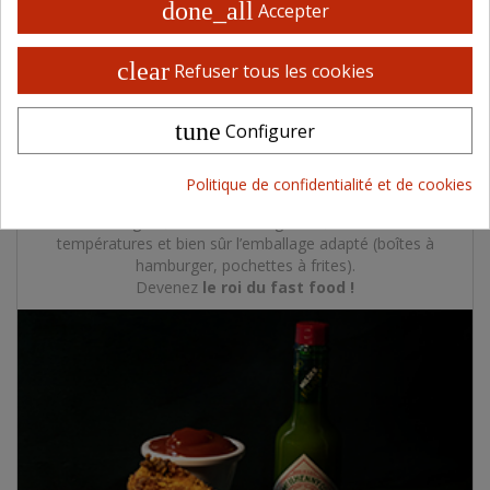
done_all
Accepter
clear
Refuser tous les cookies
tune
Configurer
CONCEPT BURGER
Politique de confidentialité et de cookies
Steaks pour burgers, burgers de poulet, du véritable pain
Bun’s Anglais, des sauces originales, des frites bi-
températures et bien sûr l’emballage adapté (boîtes à
hamburger, pochettes à frites).
Devenez
le roi du fast food !