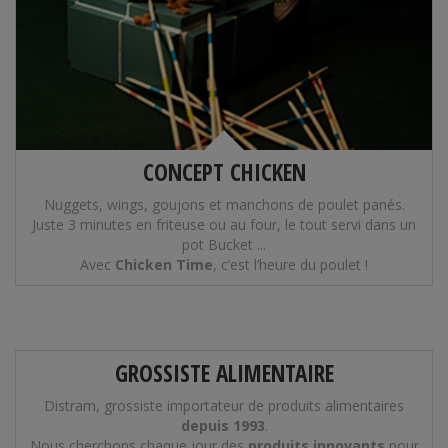
CONCEPT CHICKEN
Nuggets, wings, goujons et manchons de poulet panés.
Juste 3 minutes en friteuse ou au four, le tout servi dans un
pot Bucket ...
Avec
Chicken Time
, c’est l’heure du poulet !
GROSSISTE ALIMENTAIRE
Distram, grossiste importateur de produits alimentaires
depuis 1993
.
Nous cherchons chaque jour des
produits innovants
pour