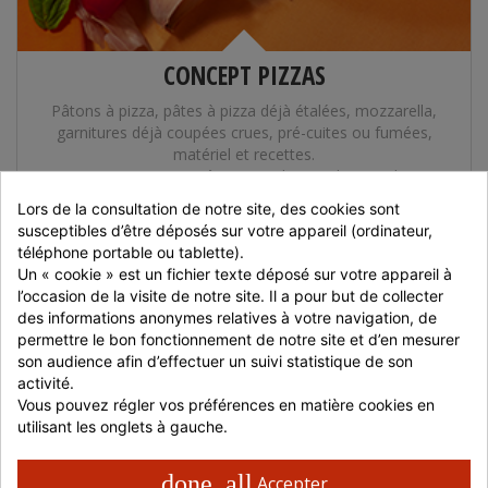
CONCEPT PIZZAS
Pâtons à pizza, pâtes à pizza déjà étalées, mozzarella,
garnitures déjà coupées crues, pré-cuites ou fumées,
matériel et recettes.
Avec notre
concept pizza
, tout le monde peut devenir
Pizzaiolo
!
Lors de la consultation de notre site, des cookies sont 
susceptibles d’être déposés sur votre appareil (ordinateur, 
téléphone portable ou tablette).
Un « cookie » est un fichier texte déposé sur votre appareil à 
l’occasion de la visite de notre site. Il a pour but de collecter 
des informations anonymes relatives à votre navigation, de 
permettre le bon fonctionnement de notre site et d’en mesurer 
son audience afin d’effectuer un suivi statistique de son 
activité.
Vous pouvez régler vos préférences en matière cookies en 
utilisant les onglets à gauche.
done_all
Accepter