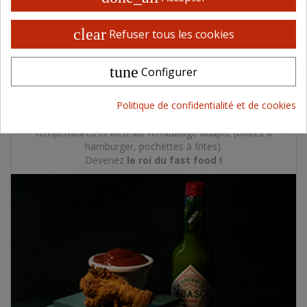
clear
Refuser tous les cookies
tune
Configurer
CONCEPT BURGER
Steaks pour burgers, burgers de poulet, du véritable pain
Politique de confidentialité et de cookies
Bun’s Anglais, des sauces originales, des frites bi-
températures et bien sûr l’emballage adapté (boîtes à
hamburger, pochettes à frites).
Devenez
le roi du fast food !