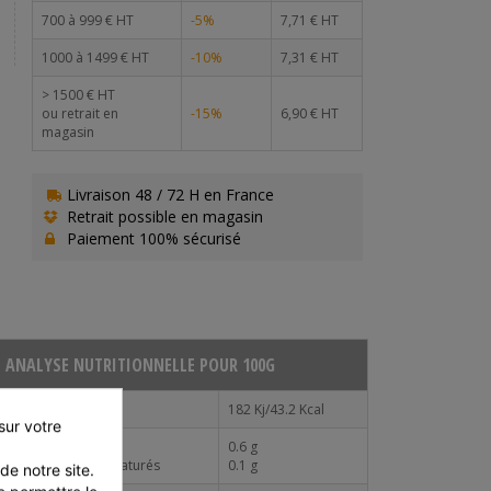
700 à 999 € HT
-5%
7,71 € HT
1000 à 1499 € HT
-10%
7,31 € HT
> 1500 € HT
ou retrait en
-15%
6,90 € HT
magasin
Livraison 48 / 72 H en France
Retrait possible en magasin
Paiement 100% sécurisé
ANALYSE NUTRITIONNELLE POUR 100G
Energie
182 Kj/43.2 Kcal
ur votre 
Matières grasses
0.6 g
Dont acides gras saturés
0.1 g
e notre site. 