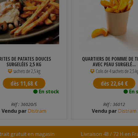
RITES DE PATATES DOUCES
QUARTIERS DE POMME DE T
SURGELÉES 2,5 KG
AVEC PEAU SURGELÉ...
sachets de 2,5 kg
Colis de 4 sachets de 2,5 k
dès 11,68 €
dès 22,64 €
En stock
En 
Réf : 36020/S
Réf : 36012
Vendu par
Distram
Vendu par
Distram
trait gratuit en magasin
Livraison 48 / 72 H en F