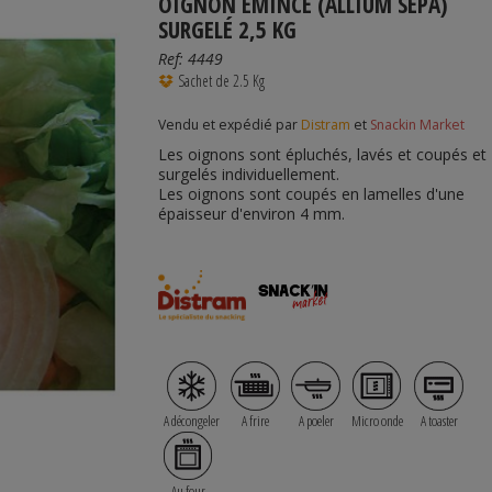
OIGNON ÉMINCÉ (ALLIUM SEPA)
SURGELÉ 2,5 KG
Ref:
4449
Sachet de 2.5 Kg
Vendu et expédié par
Distram
et
Snackin Market
Les oignons sont épluchés, lavés et coupés et
surgelés individuellement.
Les oignons sont coupés en lamelles d'une
épaisseur d'environ 4 mm.
A décongeler
A frire
A poeler
Micro onde
A toaster
Au four