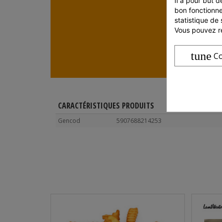
Il a pour but d
bon fonctionne
statistique de 
Vous pouvez ré
tune
Co
CARACTÉRISTIQUES PRODUITS
Gencod
5907688214253