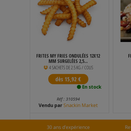
LE 2 KG
FRITES MY FRIES ONDULÉES 12X12
F
MM SURGELÉES 2,5...
4 SACHETS DE 2.5 KG / COLIS
dès 15,92 €
n stock
En stock
Réf : 310594
Vendu par
Snackin Market
30 ans d’expérience
Re