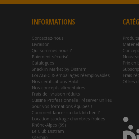
INFORMATIONS
CATÉG
Contactez-nous
Produits
Livraison
Matérie
Qui sommes nous ?
Concept
Paiement sécurisé
Nouvea
Catalogues
Prix en 
Snack'in Market by Distram
Subscrip
Loi AGEC & emballages réemployables
Frais ré
Nos certifications Halal
Offres 
Nos concepts alimentaires
Frais de livraison réduits
Cuisine Professionnelle : réserver un lieu
pour vos formations équipes !
Comment lancer sa dark kitchen ?
Location stockage chambres froides
Rhône-Alpes (69)
Le Club Distram
sitemap