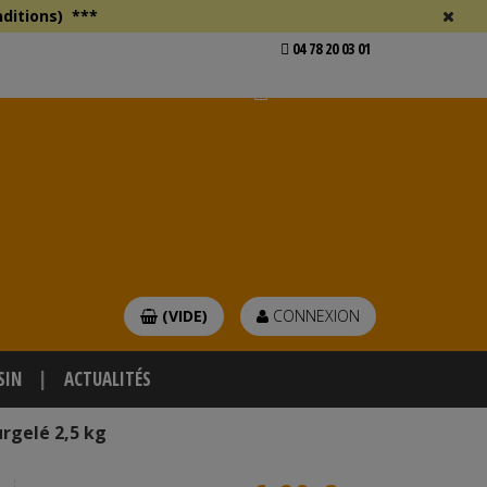
ditions)
***
04 78 20 03 01
Voir mon devis
er
(VIDE)
CONNEXION
SIN
ACTUALITÉS
rgelé 2,5 kg