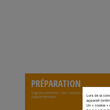
PRÉPARATION
Oignons émincés, sans aucune préparation
Lors de la cons
supplémentaire
appareil (ordin
Un « cookie » e