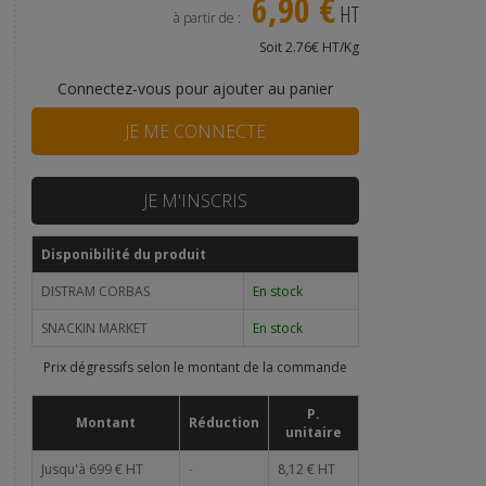
6,90 €
HT
à partir de :
Soit 2.76€ HT/Kg
Connectez-vous pour ajouter au panier
JE ME CONNECTE
JE M'INSCRIS
Disponibilité du produit
DISTRAM CORBAS
En stock
SNACKIN MARKET
En stock
Prix dégressifs selon le montant de la commande
P.
Montant
Réduction
unitaire
Jusqu'à 699 € HT
-
8,12 € HT