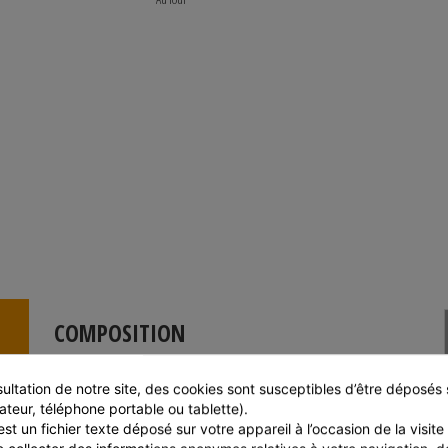
COMPOSITION
Oignons sans additifs.
ultation de notre site, des cookies sont susceptibles d’être déposés s
Pas d'allergènes majeur (Directive 2003/89/CE)
ateur, téléphone portable ou tablette).
Garantie sans OGM
Garantie sans ionisation
st un fichier texte déposé sur votre appareil à l’occasion de la visite d
Cette composition est donnée à titre commerciale et seule la