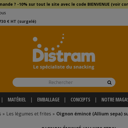
mmande ?
-10% sur tout le site
avec le
code BIENVENUE (voir con
ous
 730 € HT (surgelé)
Rechercher
Recherch
MATÉRIEL
EMBALLAGE
CONCEPTS
NOTRE MAGA
s
»
Les légumes et frites
»
Oignon émincé (Allium sepa) su