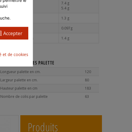
 permettre le 
Glucides
7.4 g
ivi 
Dont sucres
5.4 g
auche.
Protéines
1.3 g
Sel
0.097g
l
Accepter
Fibres alimentaires
1.4 g
té et de cookies
CARACTÉRISTIQUES PALETTE
Longueur palette en cm.
120
Largeur palette en cm.
80
Hauteur palette en cm
183
Nombre de colis par palette
63
Produits