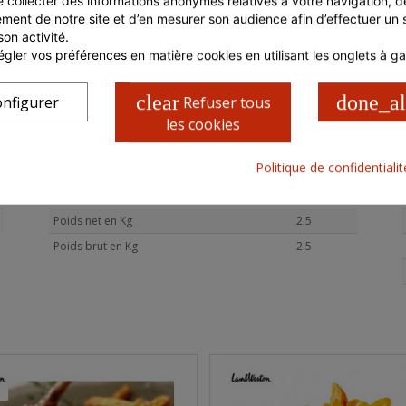
e collecter des informations anonymes relatives à votre navigation, de
liste d'ingrédients qui figure sur l'étiquette du produit fait foi.
ment de notre site et d’en mesurer son audience afin d’effectuer un su
Prenez connaissance des informations présentes sur
son activité.
l'emballage du produit, à la livraison et/ou avant toute
gler vos préférences en matière cookies en utilisant les onglets à g
consommation, notamment si vous présentez des risques
d'allergies.
clear
done_al
nfigurer
Refuser tous
les cookies
Politique de confidentiali
CARACTÉRISTIQUES COLIS
Poids net en Kg
2.5
Poids brut en Kg
2.5