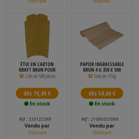
Distram
Market
ÉTUI EN CARTON
PAPIER INGRAISSABLE
KRAFT BRUN POUR
BRUN 4 G 350 X 500
TACOS 225 X 130...
MM 10 KG
Colis de 500 pièces
Colis de 10 kg
dès 78,49 €
dès 54,66 €
En stock
En stock
Réf : 3331225KR
Réf : 210003550KR
Vendu par
Vendu par
Distram
Distram