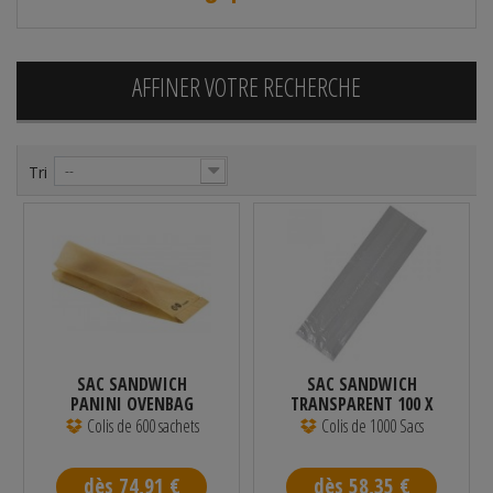
AFFINER VOTRE RECHERCHE
Tri
--
SAC SANDWICH
SAC SANDWICH
PANINI OVENBAG
TRANSPARENT 100 X
BRUN 105 X 40 X 320...
40 X 340 MM -...
Colis de 600 sachets
Colis de 1000 Sacs
dès 74,91 €
dès 58,35 €