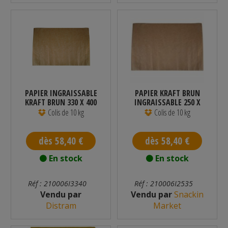
PAPIER INGRAISSABLE
PAPIER KRAFT BRUN
KRAFT BRUN 330 X 400
INGRAISSABLE 250 X
MM 10 KG
330 MM 10 KG
Colis de 10 kg
Colis de 10 kg
dès 58,40 €
dès 58,40 €
En stock
En stock
Réf : 210006I3340
Réf : 210006I2535
Vendu par
Vendu par
Snackin
Distram
Market