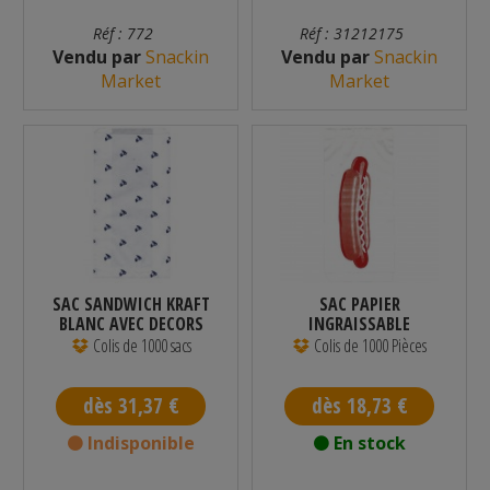
Réf : 772
Réf : 31212175
Vendu par
Snackin
Vendu par
Snackin
Market
Market
SAC SANDWICH KRAFT
SAC PAPIER
BLANC AVEC DECORS
INGRAISSABLE
140 X 60 X...
IMPRIMÉ HOT DOG -
Colis de 1000 sacs
Colis de 1000 Pièces
PAR 1000
dès 31,37 €
dès 18,73 €
Indisponible
En stock