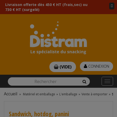
Livraison offerte dès 450 € HT (frais,sec) ou
730 € HT (surgelé)
CONNEXION
(VIDE)
Rechercher
Rechercher
Togg
navi
Accueil
»
Matériel et emballage
»
L'emballage
»
Vente à emporter
»
San
Sandwich, hotdog, panini