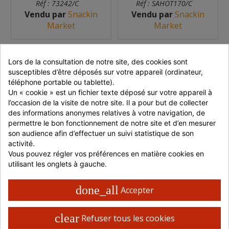
Réf : 73242/C
Réf : SAHOT170/C
Vendu par
Snackin
Vendu par
Snackin
Market
Market
Lors de la consultation de notre site, des cookies sont 
susceptibles d’être déposés sur votre appareil (ordinateur, 
téléphone portable ou tablette).
Un « cookie » est un fichier texte déposé sur votre appareil à 
l’occasion de la visite de notre site. Il a pour but de collecter 
des informations anonymes relatives à votre navigation, de 
permettre le bon fonctionnement de notre site et d’en mesurer 
SAC SANDWICH KRAFT
FILM ÉTIRABLE 300 X
son audience afin d’effectuer un suivi statistique de son 
BRUN AVEC FENÊTRE
0,3 M
activité.
140 X 40 X...
Colis de 1000 pièces
1 Rouleau
Vous pouvez régler vos préférences en matière cookies en 
utilisant les onglets à gauche.
dès 17,60 €
dès 7,53 €
done_all
Accepter
Indisponible
En stock
clear
Refuser tous les cookies
Réf : 703313KB
Réf : RFC4740P