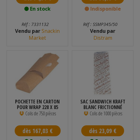
En stock
Indisponible
Réf : 7331132
Réf : SSMP345/50
Vendu par
Snackin
Vendu par
Market
Distram
POCHETTE EN CARTON
SAC SANDWICH KRAFT
POUR WRAP 228 X 85
BLANC FRICTIONNÉ
MM - PAR 750
310 X 110 X...
Colis de 750 pièces
Colis de 1000 pièces
dès 167,03 €
dès 23,09 €