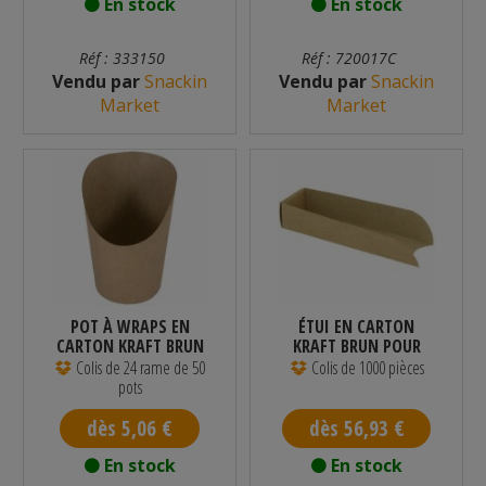
En stock
En stock
Réf : 333150
Réf : 720017C
Vendu par
Snackin
Vendu par
Snackin
Market
Market
POT À WRAPS EN
ÉTUI EN CARTON
CARTON KRAFT BRUN
KRAFT BRUN POUR
155 ML - PAR 1200
HOT DOG 175 X 50...
Colis de 24 rame de 50
Colis de 1000 pièces
pots
dès 5,06 €
dès 56,93 €
En stock
En stock