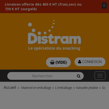
Livraison offerte dès 450 € HT (frais,sec) ou
730 € HT (surgelé)
CONNEXION
(VIDE)
Rechercher
Rechercher
Togg
navi
Accueil
»
Matériel et emballage
»
L'emballage
»
Vaisselle jetable
»
Gobe