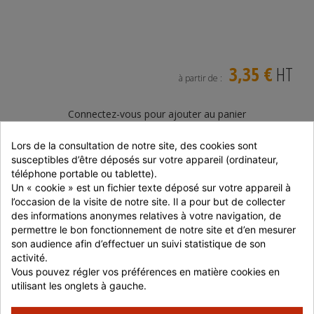
3,35 €
HT
à partir de :
Connectez-vous pour ajouter au panier
JE ME CONNECTE
Lors de la consultation de notre site, des cookies sont 
susceptibles d’être déposés sur votre appareil (ordinateur, 
téléphone portable ou tablette).
JE M'INSCRIS
Un « cookie » est un fichier texte déposé sur votre appareil à 
l’occasion de la visite de notre site. Il a pour but de collecter 
En stock
des informations anonymes relatives à votre navigation, de 
permettre le bon fonctionnement de notre site et d’en mesurer 
Livraison 48 / 72 H en France
son audience afin d’effectuer un suivi statistique de son 
Retrait possible en magasin
activité.
Paiement 100% sécurisé
Vous pouvez régler vos préférences en matière cookies en 
utilisant les onglets à gauche.