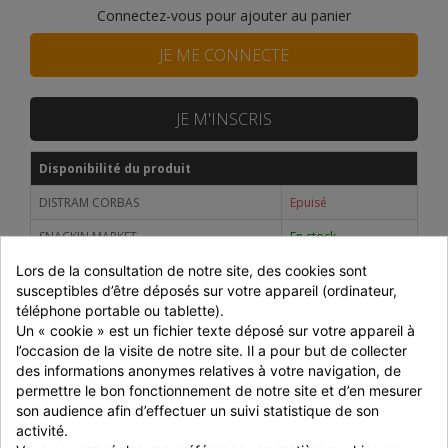
Connectez-vous pour ajouter au panier
JE ME CONNECTE
JE M'INSCRIS
Disponibilité du produit
DISTRAM CORBAS
Epuisé
SNACKIN MARKET
En stock
Lors de la consultation de notre site, des cookies sont 
Prix dégressifs selon le montant de la commande
susceptibles d’être déposés sur votre appareil (ordinateur, 
téléphone portable ou tablette).
Montant
Réduction
P. unitaire
Un « cookie » est un fichier texte déposé sur votre appareil à 
Jusqu'à 699 € HT
-
70,00 € HT
l’occasion de la visite de notre site. Il a pour but de collecter 
des informations anonymes relatives à votre navigation, de 
700 à 999 € HT
-5%
66,50 € HT
permettre le bon fonctionnement de notre site et d’en mesurer 
son audience afin d’effectuer un suivi statistique de son 
1000 à 1499 € HT
-10%
63,00 € HT
activité.