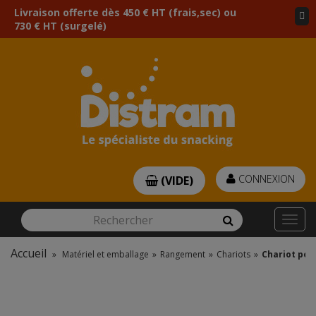
Livraison offerte dès 450 € HT (frais,sec) ou
730 € HT (surgelé)
CONNEXION
(VIDE)
Rechercher
Rechercher
Togg
navi
Accueil
»
Matériel et emballage
»
Rangement
»
Chariots
»
Chariot pou