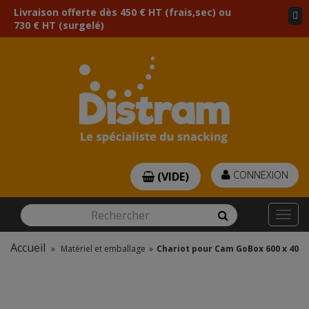
Livraison offerte dès 450 € HT (frais,sec) ou
730 € HT (surgelé)
CONNEXION
(VIDE)
Rechercher
Rechercher
Togg
navi
Accueil
»
Matériel et emballage
»
Chariot pour Cam GoBox 600 x 400