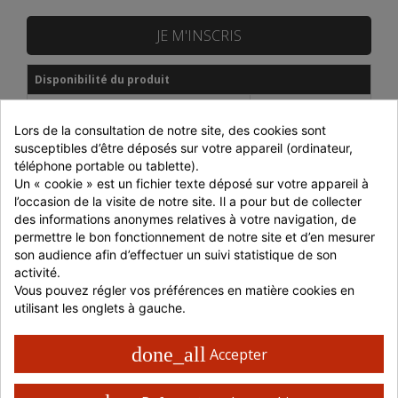
JE M'INSCRIS
Disponibilité du produit
DISTRAM CORBAS
Epuisé
Lors de la consultation de notre site, des cookies sont 
SNACKIN MARKET
En stock
susceptibles d’être déposés sur votre appareil (ordinateur, 
téléphone portable ou tablette).
Prix dégressifs selon le montant de la commande
Un « cookie » est un fichier texte déposé sur votre appareil à 
l’occasion de la visite de notre site. Il a pour but de collecter 
Montant
Réduction
P. unitaire
des informations anonymes relatives à votre navigation, de 
permettre le bon fonctionnement de notre site et d’en mesurer 
Jusqu'à 699 € HT
-
110,00 € HT
son audience afin d’effectuer un suivi statistique de son 
700 à 999 € HT
-5%
104,50 € HT
activité.
Vous pouvez régler vos préférences en matière cookies en 
1000 à 1499 € HT
-10%
99,00 € HT
utilisant les onglets à gauche.
> 1500 € HT
-15%
93,50 € HT
ou retrait en magasin
done_all
Accepter
Livraison 48 / 72 H en France