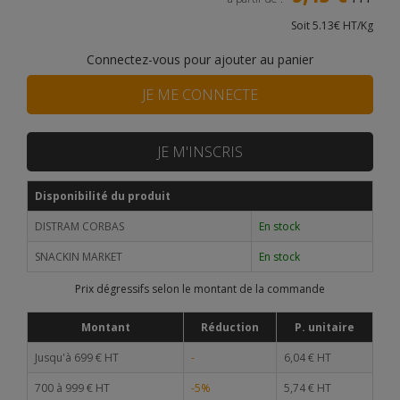
Soit 5.13€ HT/Kg
Connectez-vous pour ajouter au panier
JE ME CONNECTE
JE M'INSCRIS
Disponibilité du produit
DISTRAM CORBAS
En stock
SNACKIN MARKET
En stock
Prix dégressifs selon le montant de la commande
Montant
Réduction
P. unitaire
Jusqu'à 699 € HT
-
6,04 € HT
700 à 999 € HT
-5%
5,74 € HT