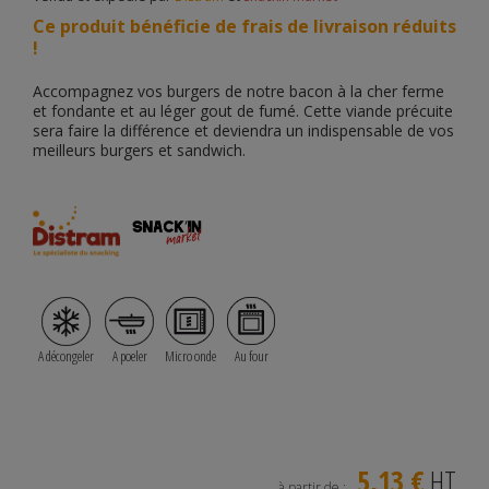
Ce produit bénéficie de frais de livraison réduits
!
Accompagnez vos burgers de notre bacon à la cher ferme
et fondante et au léger gout de fumé. Cette viande précuite
sera faire la différence et deviendra un indispensable de vos
meilleurs burgers et sandwich.
A décongeler
A poeler
Micro onde
Au four
5,13 €
HT
à partir de :