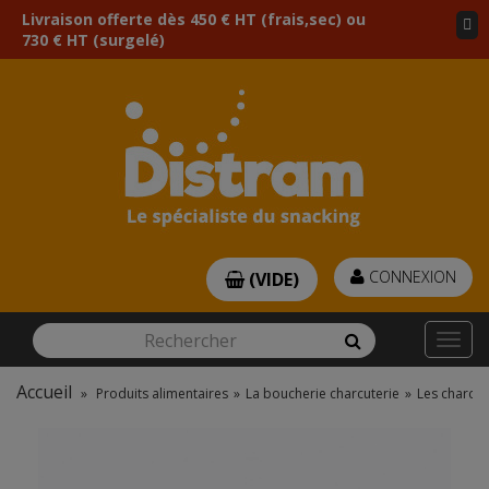
Livraison offerte dès 450 € HT (frais,sec) ou
730 € HT (surgelé)
CONNEXION
(VIDE)
Rechercher
Rechercher
Togg
navi
Accueil
»
Produits alimentaires
»
La boucherie charcuterie
»
Les charcut