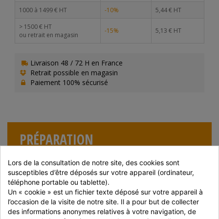
1000 à 1499 € HT
-10%
5,44 € HT
> 1500 € HT
-15%
5,13 € HT
ou retrait en magasin
Livraison 48 / 72 H en France
Retrait possible en magasin
Paiement 100% sécurisé
PRÉPARATION
Avant ouverture, à conserver a -18°C.
Lors de la consultation de notre site, des cookies sont 
Après ouverture à conserver en 0°C et 4°C.
susceptibles d’être déposés sur votre appareil (ordinateur, 
A consommer dans les 48 heures après ouverture
téléphone portable ou tablette).
Un « cookie » est un fichier texte déposé sur votre appareil à 
l’occasion de la visite de notre site. Il a pour but de collecter 
des informations anonymes relatives à votre navigation, de 
COMPOSITION