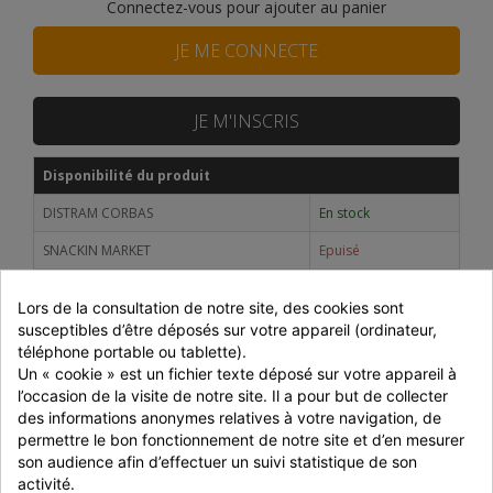
Connectez-vous pour ajouter au panier
JE ME CONNECTE
JE M'INSCRIS
Disponibilité du produit
DISTRAM CORBAS
En stock
SNACKIN MARKET
Epuisé
Prix dégressifs selon le montant de la commande
Lors de la consultation de notre site, des cookies sont 
susceptibles d’être déposés sur votre appareil (ordinateur, 
Montant
Réduction
P. unitaire
téléphone portable ou tablette).
Un « cookie » est un fichier texte déposé sur votre appareil à 
Jusqu'à 699 € HT
-
138,71 € HT
l’occasion de la visite de notre site. Il a pour but de collecter 
700 à 999 € HT
-5%
131,77 € HT
des informations anonymes relatives à votre navigation, de 
permettre le bon fonctionnement de notre site et d’en mesurer 
1000 à 1499 € HT
-10%
124,84 € HT
son audience afin d’effectuer un suivi statistique de son 
activité.
> 1500 € HT