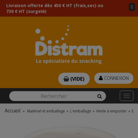
Livraison offerte dès 450 € HT (frais,sec) ou
730 € HT (surgelé)
CONNEXION
(VIDE)
Rechercher
Rechercher
Togg
navi
Accueil
»
Matériel et emballage
»
L'emballage
»
Vente à emporter
»
Emb