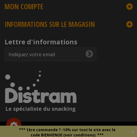
MON COMPTE
INFORMATIONS SUR LE MAGASIN
Lettre d'informations
Copyright © 2026
DISTRAM
- Droits et reproduction interdite -
*** 1ère commande ?
-10% sur tout le site
avec le
Mentions légales
-
Données personnelles
-
CGV
code BIENVENUE (voir conditions)
***