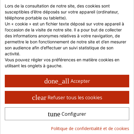
Lors de la consultation de notre site, des cookies sont 
susceptibles d’être déposés sur votre appareil (ordinateur, 
téléphone portable ou tablette).
Un « cookie » est un fichier texte déposé sur votre appareil à 
l’occasion de la visite de notre site. Il a pour but de collecter 
Prévenez-moi lorsque le produit est disponible
des informations anonymes relatives à votre navigation, de 
permettre le bon fonctionnement de notre site et d’en mesurer 
son audience afin d’effectuer un suivi statistique de son 
0,00 €
HT
activité.
à partir de :
Vous pouvez régler vos préférences en matière cookies en 
utilisant les onglets à gauche.
Connectez-vous pour ajouter au panier
done_all
Accepter
JE ME CONNECTE
clear
Refuser tous les cookies
JE M'INSCRIS
Indisponible
tune
Configurer
Le produit n'est pas disponible actuellement, merci de
nous contacter.
Politique de confidentialité et de cookies