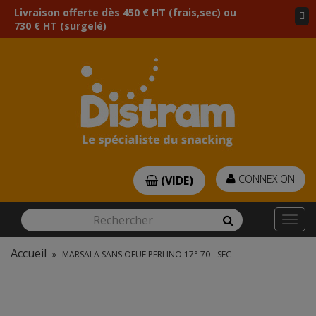
Livraison offerte dès 450 € HT (frais,sec) ou
730 € HT (surgelé)
CONNEXION
(VIDE)
Rechercher
Rechercher
Togg
navi
Accueil
»
MARSALA SANS OEUF PERLINO 17° 70 - SEC