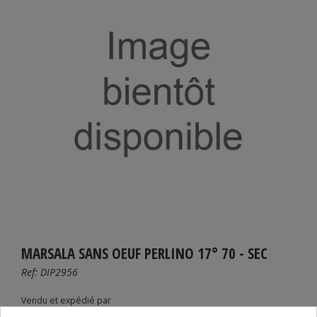
MARSALA SANS OEUF PERLINO 17° 70 - SEC
Ref:
DIP2956
Vendu et expédié par