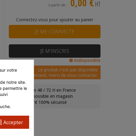
0,00 €
HT
à partir de :
Connectez-vous pour ajouter au panier
JE ME CONNECTE
JE M'INSCRIS
Indisponible
Le produit n'est pas disponible
ur votre 
actuellement, merci de nous contacter.
e notre site. 
 permettre le 
Livraison 48 / 72 H en France
ivi 
Retrait possible en magasin
Paiement 100% sécurisé
auche.
l
Accepter