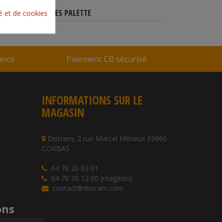
CARACTÉRISTIQUES PALETTE
té et de cookies
rance
Paiement CB sécurisé
INFORMATIONS SUR LE
MAGASIN
Distram, 2 rue Marcel Mérieux 69960
CORBAS
04 78 20 03 01
04 78 20 12 00 (magasin)
contact@distram.com
ons