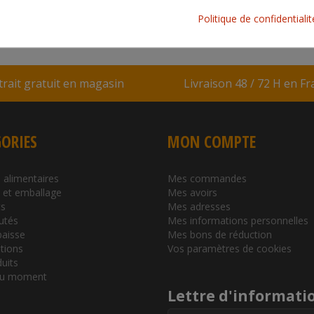
CARACTÉRISTIQUES COLIS
Politique de confidentiali
trait gratuit en magasin
Livraison 48 / 72 H en F
ORIES
MON COMPTE
 alimentaires
Mes commandes
l et emballage
Mes avoirs
s
Mes adresses
utés
Mes informations personnelles
baisse
Mes bons de réduction
tions
Vos paramètres de cookies
duits
du moment
Lettre d'informati