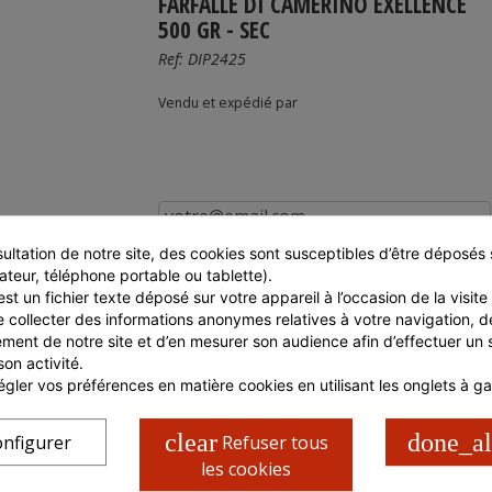
FARFALLE DI CAMERINO EXELLENCE
500 GR - SEC
Ref:
DIP2425
Vendu et expédié par
Prévenez-moi lorsque le produit est disponible
ultation de notre site, des cookies sont susceptibles d’être déposés s
ateur, téléphone portable ou tablette).
st un fichier texte déposé sur votre appareil à l’occasion de la visite d
e collecter des informations anonymes relatives à votre navigation, de
ment de notre site et d’en mesurer son audience afin d’effectuer un su
son activité.
gler vos préférences en matière cookies en utilisant les onglets à g
clear
done_al
nfigurer
Refuser tous
les cookies