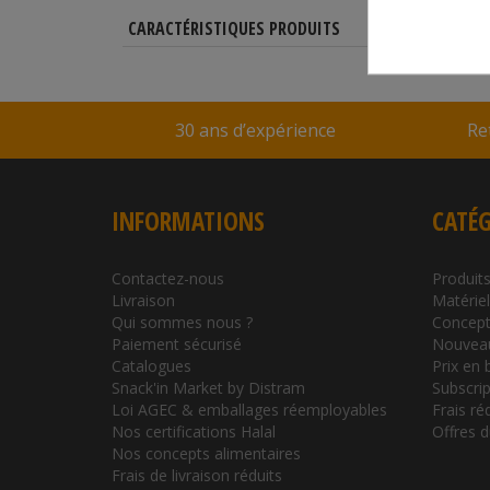
CARACTÉRISTIQUES PRODUITS
30 ans d’expérience
Re
INFORMATIONS
CATÉG
Contactez-nous
Produits
Livraison
Matérie
Qui sommes nous ?
Concept
Paiement sécurisé
Nouvea
Catalogues
Prix en 
Snack'in Market by Distram
Subscrip
Loi AGEC & emballages réemployables
Frais ré
Nos certifications Halal
Offres 
Nos concepts alimentaires
Frais de livraison réduits