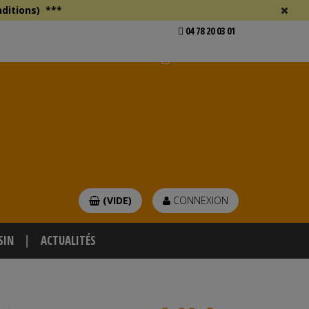
ditions)
***
04 78 20 03 01
Voir mon devis
er
(VIDE)
CONNEXION
SIN
ACTUALITÉS