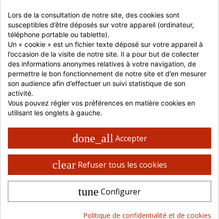
Lors de la consultation de notre site, des cookies sont 
susceptibles d’être déposés sur votre appareil (ordinateur, 
téléphone portable ou tablette).
Un « cookie » est un fichier texte déposé sur votre appareil à 
l’occasion de la visite de notre site. Il a pour but de collecter 
des informations anonymes relatives à votre navigation, de 
Prévenez-moi lorsque le produit est disponible
permettre le bon fonctionnement de notre site et d’en mesurer 
son audience afin d’effectuer un suivi statistique de son 
activité.
0,00 €
HT
à partir de :
Vous pouvez régler vos préférences en matière cookies en 
utilisant les onglets à gauche.
Connectez-vous pour ajouter au panier
done_all
Accepter
JE ME CONNECTE
clear
Refuser tous les cookies
JE M'INSCRIS
tune
Indisponible
Configurer
Le produit n'est pas disponible actuellement, merci de
nous contacter.
Politique de confidentialité et de cookies