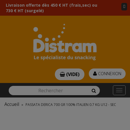
Livraison offerte dès 450 € HT (frais,sec) ou
730 € HT (surgelé)
CONNEXION
(VIDE)
Rechercher
Rechercher
Togg
navi
Accueil
»
PASSATA DERICA 700 GR 100% ITALIEN 0.7 KG U12 - SEC