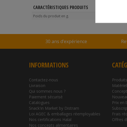
CARACTÉRISTIQUES PRODUITS
Poids du produit en g.
700
30 ans d’expérience
Re
INFORMATIONS
CATÉG
Contactez-nous
Produits
Livraison
Matérie
Qui sommes nous ?
Concept
Paiement sécurisé
Nouvea
Catalogues
Prix en 
Snack'in Market by Distram
Subscrip
Loi AGEC & emballages réemployables
Frais ré
Nos certifications Halal
Offres 
Nos concepts alimentaires