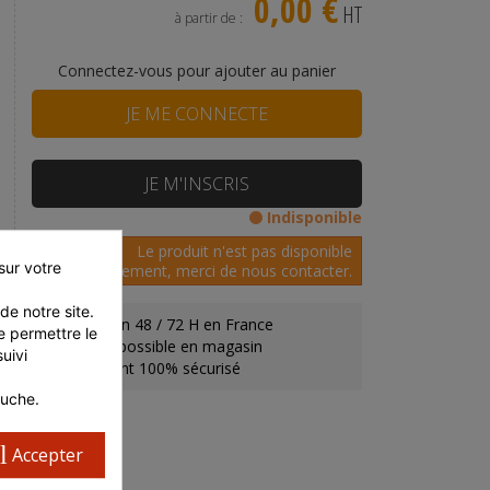
0,00 €
HT
à partir de :
Connectez-vous pour ajouter au panier
JE ME CONNECTE
JE M'INSCRIS
Indisponible
Le produit n'est pas disponible
ur votre 
actuellement, merci de nous contacter.
e notre site. 
Livraison 48 / 72 H en France
 permettre le 
Retrait possible en magasin
ivi 
Paiement 100% sécurisé
auche.
l
Accepter