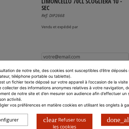
LIMONCELLO 70CL SCOGLIERA 1U -
SEC
Ref:
DIP2668
Vendu et expédié par
Prévenez-moi lorsque le produit est disponible
ultation de notre site, des cookies sont susceptibles d’être déposés s
ateur, téléphone portable ou tablette).
st un fichier texte déposé sur votre appareil à l’occasion de la visite d
e collecter des informations anonymes relatives à votre navigation, de
ment de notre site et d’en mesurer son audience afin d’effectuer un su
son activité.
gler vos préférences en matière cookies en utilisant les onglets à g
clear
done_al
nfigurer
Refuser tous
les cookies