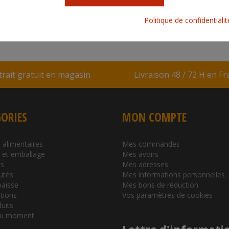
CARACTÉRISTIQUES COLIS
Politique de confidentiali
trait gratuit en magasin
Livraison 48 / 72 H en F
ORIES
MON COMPTE
 alimentaires
Mes commandes
l et emballage
Mes avoirs
s
Mes adresses
utés
Mes informations personnelles
baisse
Mes bons de réduction
tions
Vos paramètres de cookies
duits
du moment