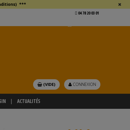
ditions)
***
04 78 20 03 01
Voir mon devis
er
(VIDE)
CONNEXION
SIN
ACTUALITÉS