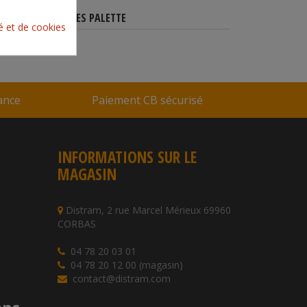
CARACTÉRISTIQUES PALETTE
té et de cookies
rance
Paiement CB sécurisé
INFORMATIONS SUR LE
MAGASIN
Distram, 2 rue Marcel Mérieux 69960
CORBAS
04 78 20 03 01
04 78 20 12 00 (magasin)
contact@distram.com