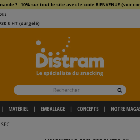
mmande ?
-10% sur tout le site
avec le
code BIENVENUE (voir con
ous
 730 € HT (surgelé)
Rechercher
Recherch
MATÉRIEL
EMBALLAGE
CONCEPTS
NOTRE MAGA
 SEC