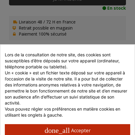
En stock
Livraison 48 / 72 H en France
Retrait possible en magasin
Paiement 100% sécurisé
Lors de la consultation de notre site, des cookies sont 
susceptibles d’être déposés sur votre appareil (ordinateur, 
téléphone portable ou tablette).
ANALYSE NUTRITIONNELLE POUR 100G
Un « cookie » est un fichier texte déposé sur votre appareil à 
l’occasion de la visite de notre site. Il a pour but de collecter 
Energie
375 Kj / 89 Kcal
des informations anonymes relatives à votre navigation, de 
permettre le bon fonctionnement de notre site et d’en mesurer 
Matières grasses
1,6 g
Dont acides gras saturés
0,5 g
son audience afin d’effectuer un suivi statistique de son 
activité.
Glucides
0,5
Vous pouvez régler vos préférences en matière cookies en 
Dont sucres
0,5 g
utilisant les onglets à gauche.
Protéines
19,3 g
done_all
Accepter
Sel
0,87 g