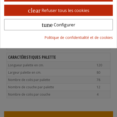
clear
Refuser tous les cookies
CARACTÉRISTIQUES PRODUITS
tune
Configurer
Pays de transformation
FRANCE
DLC
12 MOIS
Politique de confidentialité et de cookies
CARACTÉRISTIQUES COLIS
CARACTÉRISTIQUES PALETTE
Longueur palette en cm.
120
Largeur palette en cm.
80
Nombre de colis par palette
78
Nombre de couche par palette
12
Nombre de colis par couche
4