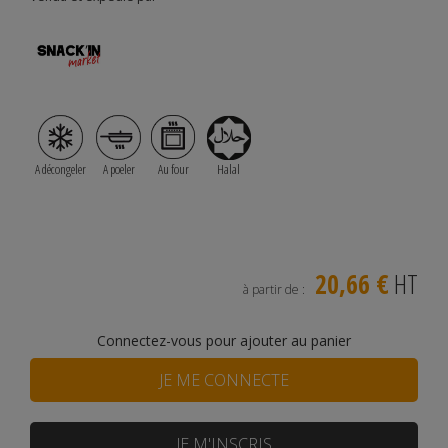
A décongeler
A poeler
Au four
Halal
20,66 €
HT
à partir de :
Connectez-vous pour ajouter au panier
JE ME CONNECTE
JE M'INSCRIS