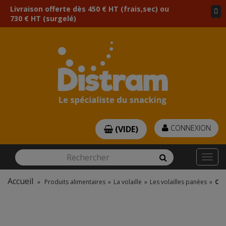
Livraison offerte dès 450 € HT (frais,sec) ou
730 € HT (surgelé)
CONNEXION
(VIDE)
Rechercher
Rechercher
Togg
navi
Accueil
»
Produits alimentaires
»
La volaille
»
Les volailles panées
»
CHI