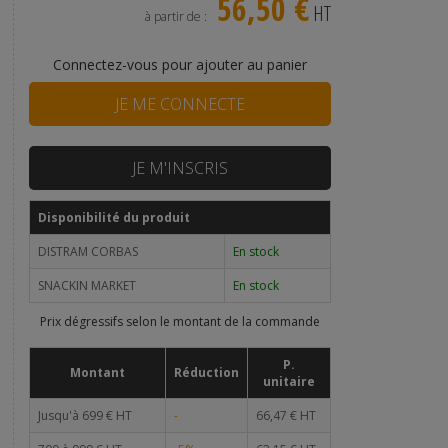
56,50 €
HT
à partir de :
Connectez-vous pour ajouter au panier
JE ME CONNECTE
JE M'INSCRIS
Disponibilité du produit
DISTRAM CORBAS
En stock
SNACKIN MARKET
En stock
Prix dégressifs selon le montant de la commande
P.
Montant
Réduction
unitaire
Jusqu'à 699 € HT
-
66,47 € HT