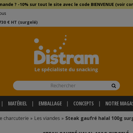
mmande ?
-10% sur tout le site
avec le
code BIENVENUE (voir con
ous
 730 € HT (surgelé)
Rechercher
Recherch
MATÉRIEL
EMBALLAGE
CONCEPTS
NOTRE MAGA
e charcuterie
»
Les viandes
»
Steak gaufré halal 100g surg