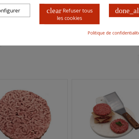
produit, à la livraison et/ou avant 
clear
done_al
d'allergies.
nfigurer
Refuser tous
les cookies
CARACTÉRISTIQUES COLIS
Politique de confidentiali