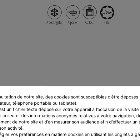
A décongeler
A poeler
Au four
Halal
COMPOSITION
ultation de notre site, des cookies sont susceptibles d’être déposés s
ateur, téléphone portable ou tablette).
100 % viande de boeuf
st un fichier texte déposé sur votre appareil à l’occasion de la visite d
rver à une température
e collecter des informations anonymes relatives à votre navigation, de
ment de notre site et d’en mesurer son audience afin d’effectuer un su
Garantie sans OGM
date de fabrication.
Garantie sans ionisation
son activité.
Cette composition est donnée à titre c
gler vos préférences en matière cookies en utilisant les onglets à g
l'étiquette du produit fait foi. Pren