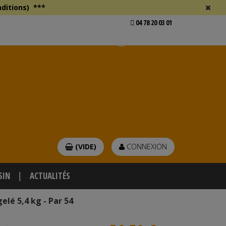
ditions)
***
04 78 20 03 01
Voir mon devis
er
(VIDE)
CONNEXION
SIN
ACTUALITÉS
elé 5,4 kg - Par 54