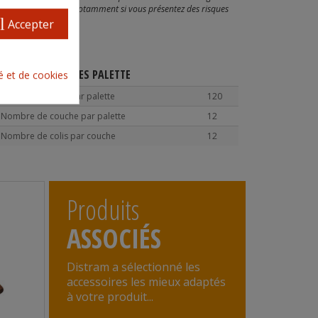
toute consommation, notamment si vous présentez des risques
l
Accepter
CARACTÉRISTIQUES PALETTE
té et de cookies
Nombre de colis par palette
120
Nombre de couche par palette
12
Nombre de colis par couche
12
Produits
ASSOCIÉS
Distram a sélectionné les
accessoires les mieux adaptés
à votre produit...