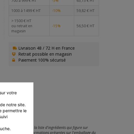
700 à 999 € HT
-5%
63,15 € HT
1000 à 1499 € HT
-10%
59,82 € HT
> 1500 € HT
ou retrait en
-15%
56,50 € HT
magasin
Livraison 48 / 72 H en France
Retrait possible en magasin
Paiement 100% sécurisé
ur votre 
e notre site. 
 permettre le 
ivi 
ommerciale et seule la liste d'ingrédients qui figure sur
auche.
ez connaissance des informations présentes sur l'emballage du