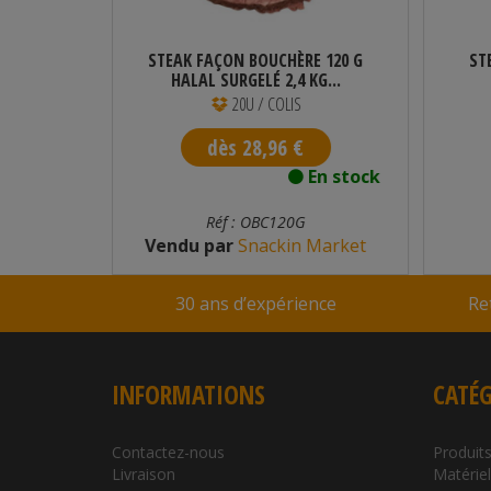
KG
STEAK FAÇON BOUCHÈRE 120 G
ST
HALAL SURGELÉ 2,4 KG...
20U / COLIS
dès 28,96 €
n stock
En stock
024
Réf : OBC120G
ARKET
Vendu par
Snackin Market
30 ans d’expérience
Re
INFORMATIONS
CATÉG
Contactez-nous
Produits
Livraison
Matérie