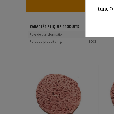
tune
Co
CARACTÉRISTIQUES PRODUITS
Pays de transformation
POLOGNE
Poids du produit en g.
100G