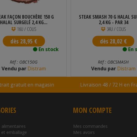
EAK FAÇON BOUCHÈRE 150 G
STEAK SMASH 70 G HALAL SU
HALAL SURGELÉ 2,4 KG...
2,4 KG - PAR 34
16U / COLIS
34U / COLIS
dès 28,95 €
dès 28,02 €
En stock
En 
Réf : OBC150G
Réf : OBCSMASH
Vendu par
Distram
Vendu par
Distram
trait gratuit en magasin
Livraison 48 / 72 H en F
ORIES
MON COMPTE
 alimentaires
Mes commandes
l et emballage
Mes avoirs