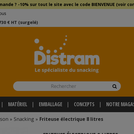
mmande ?
-10% sur tout le site
avec le
code BIENVENUE (voir con
ous
 730 € HT (surgelé)
Rechercher
Recherch
MATÉRIEL
EMBALLAGE
CONCEPTS
NOTRE MAGA
sson
»
Snacking
»
Friteuse électrique 8 litres