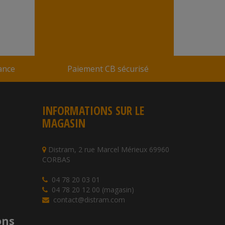
En stock
Réf : 560540
ndu par
Snackin Market
rance
Paiement CB sécurisé
INFORMATIONS SUR LE
MAGASIN
Distram, 2 rue Marcel Mérieux 69960
CORBAS
04 78 20 03 01
04 78 20 12 00 (magasin)
contact@distram.com
ons