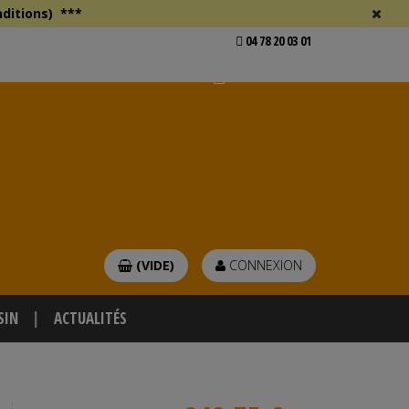
ditions)
***
04 78 20 03 01
Voir mon devis
er
(VIDE)
CONNEXION
SIN
ACTUALITÉS