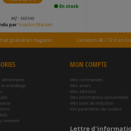
En stock
Réf : 560540
ndu par
Snackin Market
Ve
trait gratuit en magasin
Livraison 48 / 72 H en F
ORIES
MON COMPTE
 alimentaires
Mes commandes
l et emballage
Mes avoirs
s
Mes adresses
utés
Mes informations personnelles
baisse
Mes bons de réduction
tions
Vos paramètres de cookies
duits
du moment
Lettre d'informati