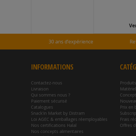
En stock
Réf : 560540
ndu par
Snackin Market
Ve
30 ans d’expérience
Re
INFORMATIONS
CATÉG
Contactez-nous
Produits
Livraison
Matérie
Qui sommes nous ?
Concept
Paiement sécurisé
Nouvea
Catalogues
Prix en 
Snack'in Market by Distram
Subscrip
Loi AGEC & emballages réemployables
Frais ré
Nos certifications Halal
Offres 
Nos concepts alimentaires