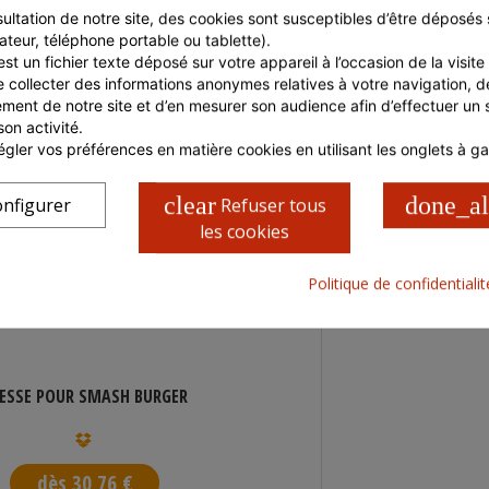
ultation de notre site, des cookies sont susceptibles d’être déposés s
CARACTÉRISTIQUES COLIS
ateur, téléphone portable ou tablette).
st un fichier texte déposé sur votre appareil à l’occasion de la visite d
e collecter des informations anonymes relatives à votre navigation, de
ment de notre site et d’en mesurer son audience afin d’effectuer un su
son activité.
gler vos préférences en matière cookies en utilisant les onglets à g
clear
done_al
nfigurer
Refuser tous
les cookies
Politique de confidentiali
ESSE POUR SMASH BURGER
PR
dès 30,76 €