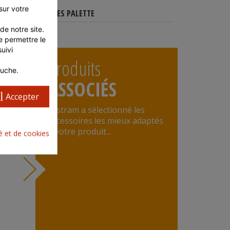
ur votre 
CARACTÉRISTIQUES PALETTE
e notre site. 
 permettre le 
ivi 
Produits
auche.
ASSOCIÉS
l
Accepter
Distram a sélectionné les
accessoires les mieux adaptés
à votre produit...
té et de cookies
ESSE POUR SMASH BURGER
dès 30,76 €