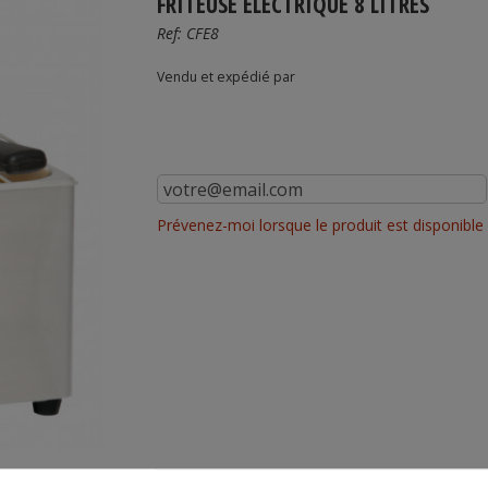
FRITEUSE ÉLECTRIQUE 8 LITRES
Ref:
CFE8
Vendu et expédié par
Prévenez-moi lorsque le produit est disponible