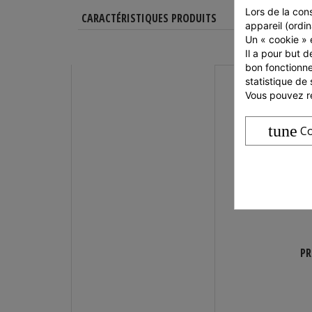
Lors de la cons
CARACTÉRISTIQUES PRODUITS
appareil (ordin
Un « cookie » e
Il a pour but d
bon fonctionne
statistique de 
Vous pouvez ré
tune
Co
ESSE POUR SMASH BURGER
PR
dès 30,76 €