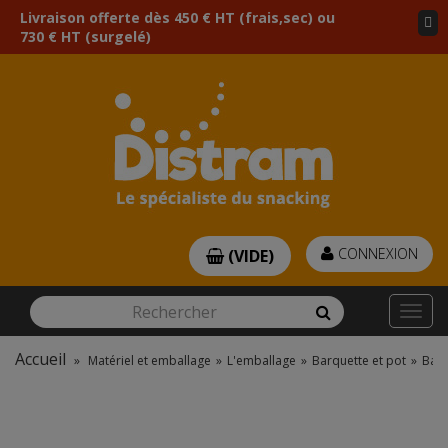
Livraison offerte dès 450 € HT (frais,sec) ou
730 € HT (surgelé)
CONNEXION
(VIDE)
Rechercher
Rechercher
Togg
navi
Accueil
»
Matériel et emballage
»
L'emballage
»
Barquette et pot
»
Barq