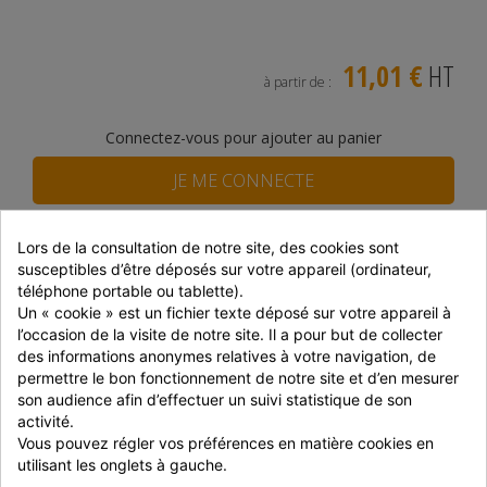
11,01 €
HT
à partir de :
Connectez-vous pour ajouter au panier
JE ME CONNECTE
Lors de la consultation de notre site, des cookies sont 
JE M'INSCRIS
susceptibles d’être déposés sur votre appareil (ordinateur, 
téléphone portable ou tablette).
Disponibilité du produit
Un « cookie » est un fichier texte déposé sur votre appareil à 
l’occasion de la visite de notre site. Il a pour but de collecter 
DISTRAM CORBAS
En stock
des informations anonymes relatives à votre navigation, de 
permettre le bon fonctionnement de notre site et d’en mesurer 
SNACKIN MARKET
Epuisé
son audience afin d’effectuer un suivi statistique de son 
Prix dégressifs selon le montant de la commande
activité.
Vous pouvez régler vos préférences en matière cookies en 
Montant
Réduction
P. unitaire
utilisant les onglets à gauche.