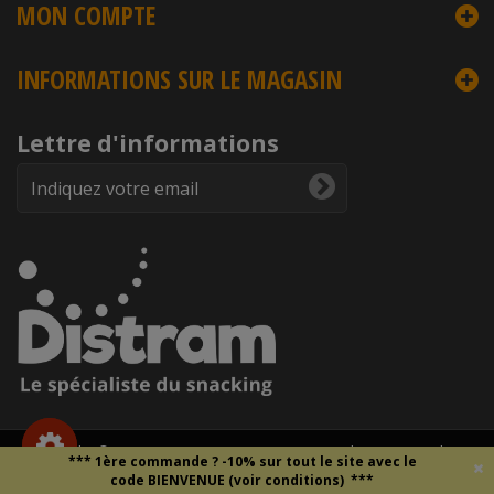
MON COMPTE
INFORMATIONS SUR LE MAGASIN
Lettre d'informations
Copyright © 2026
DISTRAM
- Droits et reproduction interdite -
*** 1ère commande ?
-10% sur tout le site
avec le
Mentions légales
-
Données personnelles
-
CGV
code BIENVENUE (voir conditions)
***