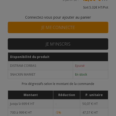
Soit 5.32€ HT/Pot
Connectez-vous pour ajouter au panier
JE ME CONNECTE
JE M'INSCRIS
Disponibilité du produit
DISTRAM CORBAS
Epuisé
SNACKIN MARKET
En stock
Prix dégressifs selon le montant de la commande
Montant
Réduction
P. unitaire
Jusqu'à 699 € HT
-
50,07 € HT
700 à 999 € HT
-5%
47,57 € HT