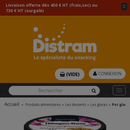
Livraison offerte dès 450 € HT (frais,sec) ou
730 € HT (surgelé)
CONNEXION
(VIDE)
Rechercher
Rechercher
Togg
navi
Accueil
»
Produits alimentaires
»
Les desserts
»
Les glaces
»
Pot glace