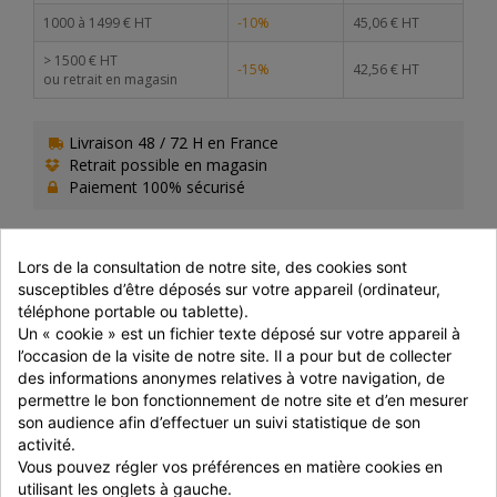
1000 à 1499 € HT
-10%
45,06 € HT
> 1500 € HT
-15%
42,56 € HT
ou retrait en magasin
Livraison 48 / 72 H en France
Retrait possible en magasin
Paiement 100% sécurisé
Lors de la consultation de notre site, des cookies sont 
susceptibles d’être déposés sur votre appareil (ordinateur, 
PRÉPARATION
téléphone portable ou tablette).
Un « cookie » est un fichier texte déposé sur votre appareil à 
A déguster glacé
l’occasion de la visite de notre site. Il a pour but de collecter 
des informations anonymes relatives à votre navigation, de 
permettre le bon fonctionnement de notre site et d’en mesurer 
son audience afin d’effectuer un suivi statistique de son 
COMPOSITION
activité.
Vous pouvez régler vos préférences en matière cookies en 
CREME fraîche, LAIT écrémé, solution de sucre (sucre, eau),
confiseries aux NOIX de macadamia caramélisées (10 %)
utilisant les onglets à gauche.