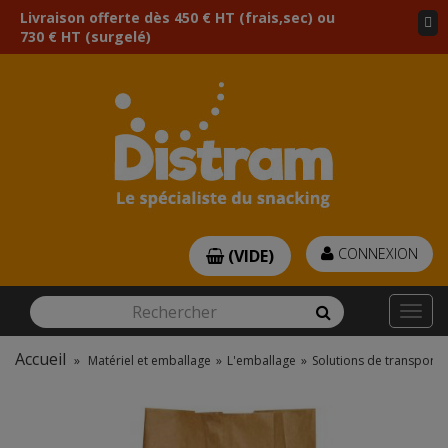
Livraison offerte dès 450 € HT (frais,sec) ou
730 € HT (surgelé)
CONNEXION
(VIDE)
Rechercher
Rechercher
Togg
navi
Accueil
»
Matériel et emballage
»
L'emballage
»
Solutions de transport