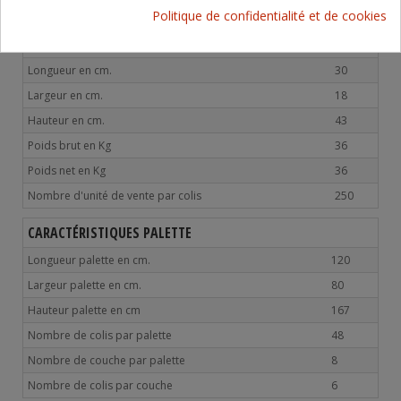
Poids du produit en g.
36
Politique de confidentialité et de cookies
CARACTÉRISTIQUES COLIS
Longueur en cm.
30
Largeur en cm.
18
Hauteur en cm.
43
Poids brut en Kg
36
Poids net en Kg
36
Nombre d'unité de vente par colis
250
CARACTÉRISTIQUES PALETTE
Longueur palette en cm.
120
Largeur palette en cm.
80
Hauteur palette en cm
167
Nombre de colis par palette
48
Nombre de couche par palette
8
Nombre de colis par couche
6