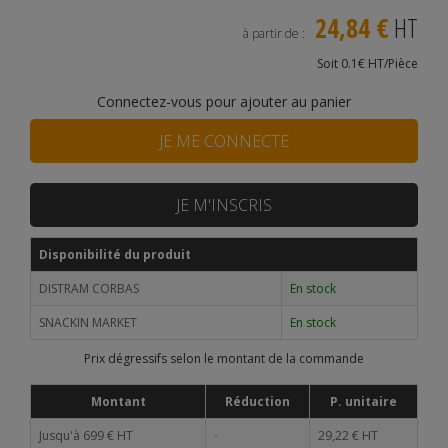
24,84 €
HT
à partir de :
Soit 0.1€ HT/Pièce
Connectez-vous pour ajouter au panier
JE ME CONNECTE
JE M'INSCRIS
Disponibilité du produit
DISTRAM CORBAS
En stock
SNACKIN MARKET
En stock
Prix dégressifs selon le montant de la commande
Montant
Réduction
P. unitaire
Jusqu'à 699 € HT
-
29,22 € HT