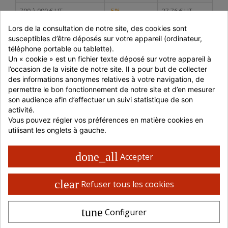
700 à 999 € HT
-5%
27,76 € HT
Lors de la consultation de notre site, des cookies sont 
1000 à 1499 € HT
-10%
26,30 € HT
susceptibles d’être déposés sur votre appareil (ordinateur, 
> 1500 € HT
téléphone portable ou tablette).
-15%
24,84 € HT
ou retrait en magasin
Un « cookie » est un fichier texte déposé sur votre appareil à 
l’occasion de la visite de notre site. Il a pour but de collecter 
des informations anonymes relatives à votre navigation, de 
Livraison 48 / 72 H en France
permettre le bon fonctionnement de notre site et d’en mesurer 
Retrait possible en magasin
son audience afin d’effectuer un suivi statistique de son 
Paiement 100% sécurisé
activité.
Vous pouvez régler vos préférences en matière cookies en 
utilisant les onglets à gauche.
done_all
Accepter
CARACTÉRISTIQUES PRODUITS
Longueur produit en mm.
300
clear
Refuser tous les cookies
Largeur produit en mm.
180
Hauteur produit en mm.
430
tune
Configurer
Matière
PAPIER