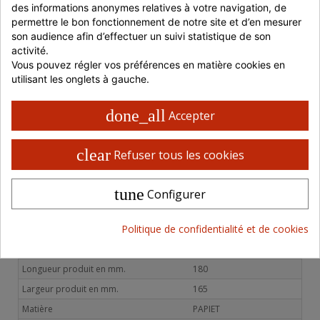
des informations anonymes relatives à votre navigation, de 
Jusqu'à 699 € HT
-
20,63 € HT
permettre le bon fonctionnement de notre site et d’en mesurer 
son audience afin d’effectuer un suivi statistique de son 
700 à 999 € HT
-5%
19,60 € HT
activité.
1000 à 1499 € HT
-10%
18,57 € HT
Vous pouvez régler vos préférences en matière cookies en 
utilisant les onglets à gauche.
> 1500 € HT
-15%
17,54 € HT
ou retrait en magasin
done_all
Accepter
Livraison 48 / 72 H en France
clear
Refuser tous les cookies
Retrait possible en magasin
Paiement 100% sécurisé
tune
Configurer
Politique de confidentialité et de cookies
CARACTÉRISTIQUES PRODUITS
Longueur produit en mm.
180
Largeur produit en mm.
165
Matière
PAPIET