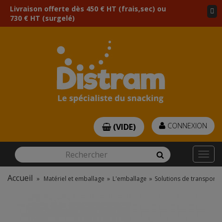
Livraison offerte dès 450 € HT (frais,sec) ou
730 € HT (surgelé)
CONNEXION
(VIDE)
Rechercher
Rechercher
Togg
navi
Accueil
»
Matériel et emballage
»
L'emballage
»
Solutions de transport