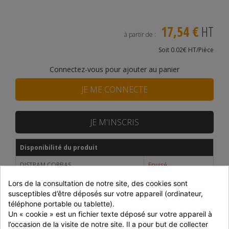
17,54 €
HT
à partir de :
Soit 0.02€ HT/Pièce
Connectez-vous pour ajouter au panier
JE ME CONNECTE
JE M'INSCRIS
Disponibilité du produit
DISTRAM CORBAS
Epuisé
SNACKIN MARKET
En stock
Lors de la consultation de notre site, des cookies sont 
susceptibles d’être déposés sur votre appareil (ordinateur, 
Prix dégressifs selon le montant de la commande
téléphone portable ou tablette).
Un « cookie » est un fichier texte déposé sur votre appareil à 
Montant
Réduction
P. unitaire
l’occasion de la visite de notre site. Il a pour but de collecter 